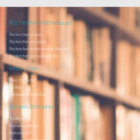
Recherches thématiques
Rechercher un livre
Rechercher un auteur
Rechercher un événement littéraire
Rechercher une boîte à livres
Infos utiles
Nous contacter
Le Blog
L'histoire de ReadTrip
Genres littéraires
Thrillers
Romans policiers
Romans noirs
Romans contemporains