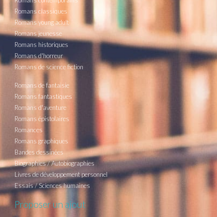
Romans classiques
Romans young adult
Romans jeunesse
Romans historiques
Romans d'horreur
Romans de science fiction
Romans de fantaisie
Romans fantastiques
Romans d'aventure
Romans épistolaires
Romances
Romans graphiques
Bandes dessinées
Biographies / Autobiographies
Livres de développement personnel
Essais / Sciences humaines
Proposer un ajout