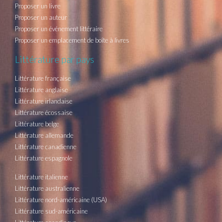
Proposer un livre
Proposer un auteur
Proposer un événement littéraire
Proposer un emplacement de boîte à livres
Littérature par pays
Littérature française
Littérature anglaise
Littérature irlandaise
Littérature écossaise
Littérature belge
Littérature allemande
Littérature canadienne
Littérature espagnole
Littérature italienne
Littérature australienne
Littérature nord-américaine (USA)
Littérature sud-américaine