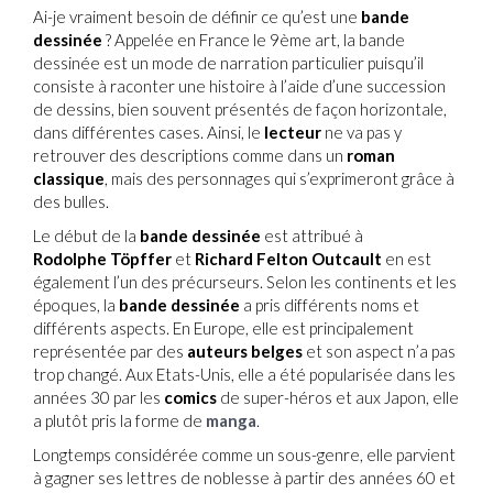
Ai-je vraiment besoin de définir ce qu’est une
bande
dessinée
? Appelée en France le 9ème art, la bande
dessinée est un mode de narration particulier puisqu’il
consiste à raconter une histoire à l’aide d’une succession
de dessins, bien souvent présentés de façon horizontale,
dans différentes cases. Ainsi, le
lecteur
ne va pas y
retrouver des descriptions comme dans un
roman
classique
, mais des personnages qui s’exprimeront grâce à
des bulles.
Le début de la
bande dessinée
est attribué à
Rodolphe Töpffer
et
Richard Felton Outcault
en est
également l’un des précurseurs. Selon les continents et les
époques, la
bande dessinée
a pris différents noms et
différents aspects. En Europe, elle est principalement
représentée par des
auteurs belges
et son aspect n’a pas
trop changé. Aux Etats-Unis, elle a été popularisée dans les
années 30 par les
comics
de super-héros et aux Japon, elle
a plutôt pris la forme de
manga
.
Longtemps considérée comme un sous-genre, elle parvient
à gagner ses lettres de noblesse à partir des années 60 et