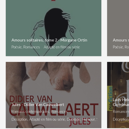
Amours solitaires, tome 2 - Morgane Ortin
Amours s
Poésie, Romances
Adapté en film ou série
Poésie, R
Lady Hele
Jules - Didier Van Cauwelaert
Goodma
Romans contemporains, Romances
Romances,
Déception, Adapté en film ou série, Duologie, Humour, Sujet(s) sensible(s)
Déception