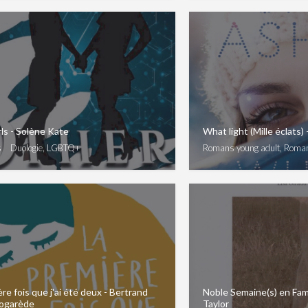
ls - Solène Kate
What light (Mille éclats)
s
Duologie, LGBTQ+
Romans young adult, Roma
re fois que j'ai été deux - Bertrand
Noble Semaine(s) en Famil
Nogarède
Taylor