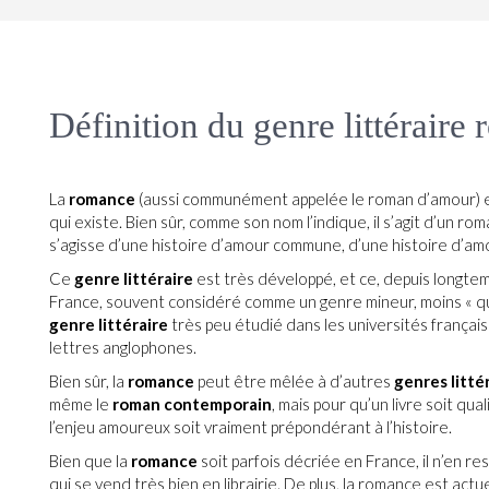
Définition du genre littéraire
La
romance
(aussi communément appelée le roman d’amour) es
qui existe. Bien sûr, comme son nom l’indique, il s’agit d’un r
s’agisse d’une histoire d’amour commune, d’une histoire d’amo
Ce
genre littéraire
est très développé, et ce, depuis longte
France, souvent considéré comme un genre mineur, moins « qua
genre littéraire
très peu étudié dans les universités françai
lettres anglophones.
Bien sûr, la
romance
peut être mêlée à d’autres
genres litté
même le
roman contemporain
, mais pour qu’un livre soit qual
l’enjeu amoureux soit vraiment prépondérant à l’histoire.
Bien que la
romance
soit parfois décriée en France, il n’en r
qui se vend très bien en librairie. De plus, la romance est ac