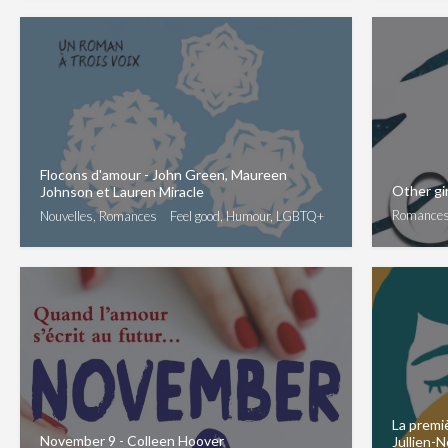
Flocons d'amour - John Green, Maureen
Other gir
Johnson et Lauren Miracle
Romance
Nouvelles, Romances
Feel good, Humour, LGBTQ+
La premiè
November 9 - Colleen Hoover
Jullien-