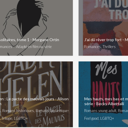
olitaires, tome 1 - Morgane Ortin
J'ai dû rêver trop fort - 
omances
Adapté en film ou série
Romances, Thrillers
n : Le pacte des mauvais jours - Alison
Mes hauts, mes bas et 
n
série - Becky Albertalli
 Romans historiques, Romans fantastiques
Romans young adult, Roma
, Trilogie, LGBTQ+
Feel good, LGBTQ+