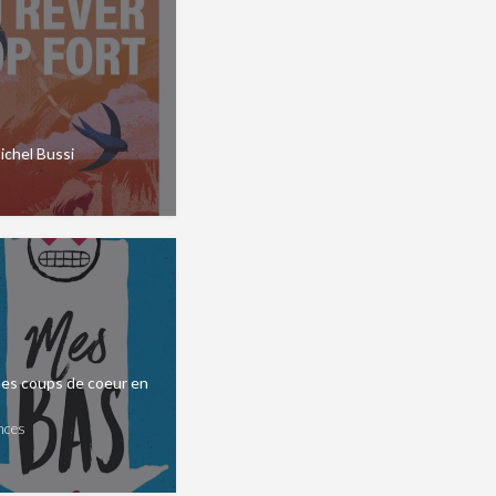
Michel Bussi
mes coups de coeur en
nces