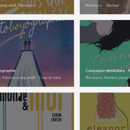
oung adult, Romances
Romances
Humour
ographie
Connexion immédiate - 
, Romans young adult
Coup de coeur
Romances, Romans young a