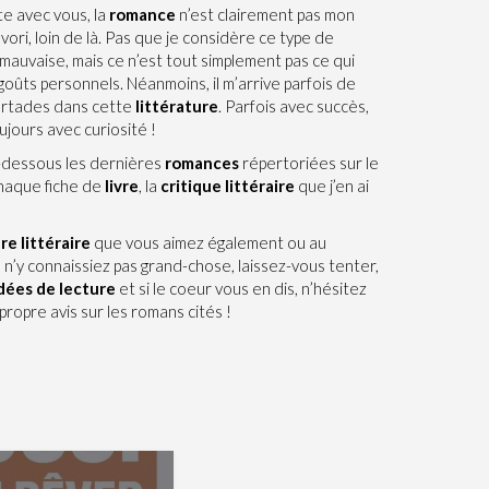
te avec vous, la
romance
n’est clairement pas mon
vori, loin de là. Pas que je considère ce type de
mauvaise, mais ce n’est tout simplement pas ce qui
oûts personnels. Néanmoins, il m’arrive parfois de
artades dans cette
littérature
. Parfois avec succès,
ujours avec curiosité !
-dessous les dernières
romances
répertoriées sur le
chaque fiche de
livre
, la
critique littéraire
que j’en ai
re littéraire
que vous aimez également ou au
 n’y connaissiez pas grand-chose, laissez-vous tenter,
dées de lecture
et si le coeur vous en dis, n’hésitez
propre avis sur les romans cités !