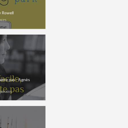
w Rowell
nces
quiète pas - Agnès
porains