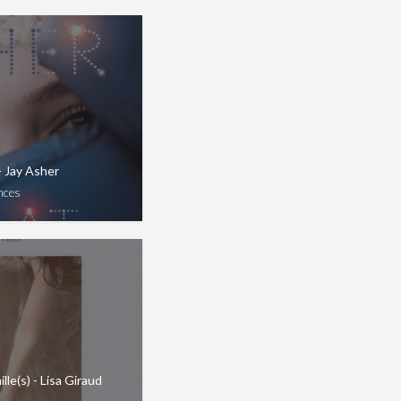
 - Jay Asher
nces
le(s) - Lisa Giraud