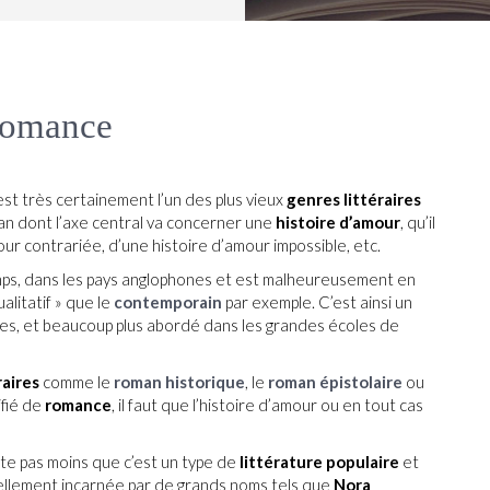
 romance
t très certainement l’un des plus vieux
genres littéraires
oman dont l’axe central va concerner une
histoire d’amour
, qu’il
ur contrariée, d’une histoire d’amour impossible, etc.
mps, dans les pays anglophones et est malheureusement en
litatif » que le
contemporain
par exemple. C’est ainsi un
ses, et beaucoup plus abordé dans les grandes écoles de
raires
comme le
roman historique
, le
roman épistolaire
ou
ifié de
romance
, il faut que l’histoire d’amour ou en tout cas
este pas moins que c’est un type de
littérature populaire
et
tuellement incarnée par de grands noms tels que
Nora