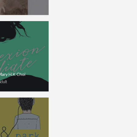
Mary H.K Choi
dult