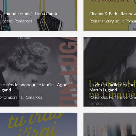
le monde et moi - Illana Cantin
Eleanor & Park - Rainbo
eunesse, Romances
Romans young adult, Roma
s mains le bonheur se faufile - Agnès
La vie est facile, ne t'in
Lugand
Martin Lugand
ontemporains, Romances
Romances, Romans contem