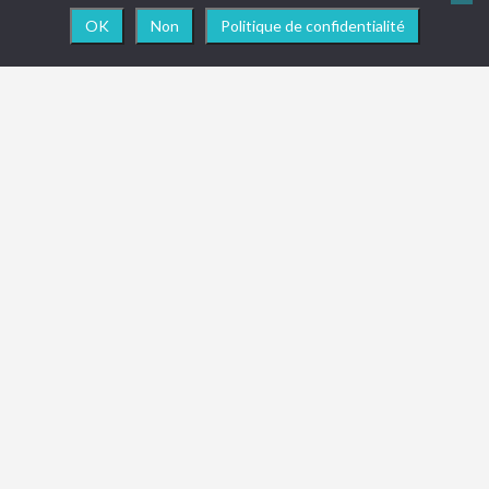
OK
Non
Politique de confidentialité
NEWSLETTER
Vous souhaitez être informé en temps réel des
actualités, nouveautés ou toute info importante
concernant le site
ReadTrip
? Pensez à vous abonner
à la newsletter !
(Promis juré, on ne spam pas les boîtes de réception !)
M'INSCRIRE