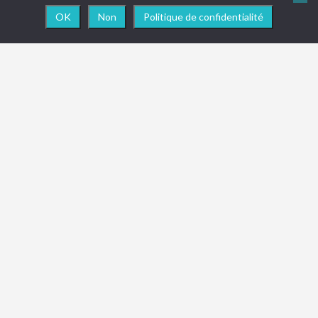
OK
Non
Politique de confidentialité
NEWSLETTER
Vous souhaitez être informé en temps réel des
actualités, nouveautés ou toute info importante
concernant le site
ReadTrip
? Pensez à vous abonner
à la newsletter !
(Promis juré, on ne spam pas les boîtes de réception !)
M'INSCRIRE