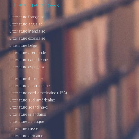
Littérature par pays
Littérature française
Littérature anglaise
Littérature irlandaise
Littérature écossaise
Littérature belge
Littérature allemande
Littérature canadienne
Littérature espagnole
Littérature italienne
Littérature australienne
Littérature nord-américaine (USA)
Littérature sud-américaine
Littérature scandinave
Littérature islandaise
Littérature asiatique
Littérature russe
Littérature africaine