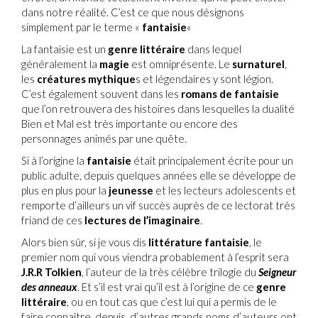
dans notre réalité. C’est ce que nous désignons
simplement par le terme «
fantaisie
«
La fantaisie est un
genre littéraire
dans lequel
généralement la
magie
est omniprésente. Le
surnaturel
,
les
créatures mythique
s et légendaires y sont légion.
C’est également souvent dans les
romans de fantaisie
que l’on retrouvera des histoires dans lesquelles la dualité
Bien et Mal est très importante ou encore des
personnages animés par une quête.
Si à l’origine la
fantaisie
était principalement écrite pour un
public adulte, depuis quelques années elle se développe de
plus en plus pour la
jeunesse
et les lecteurs adolescents et
remporte d’ailleurs un vif succès auprès de ce lectorat très
friand de ces
lectures de l’imaginaire
.
Alors bien sûr, si je vous dis
littérature fantaisie
, le
premier nom qui vous viendra probablement à l’esprit sera
J.R.R Tolkien
, l’auteur de la très célèbre trilogie du
Seigneur
des anneaux
. Et s’il est vrai qu’il est à l’origine de ce
genre
littéraire
, ou en tout cas que c’est lui qui a permis de le
faire connaître, depuis, d’autres grands noms d’auteurs ont