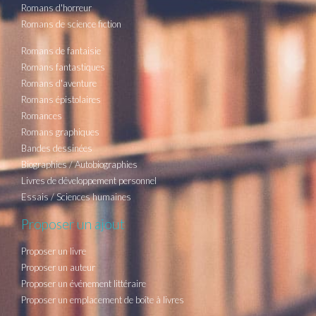
Romans d'horreur
Romans de science fiction
Romans de fantaisie
Romans fantastiques
Romans d'aventure
Romans épistolaires
Romances
Romans graphiques
Bandes dessinées
Biographies / Autobiographies
Livres de développement personnel
Essais / Sciences humaines
Proposer un ajout
Proposer un livre
Proposer un auteur
Proposer un événement littéraire
Proposer un emplacement de boîte à livres