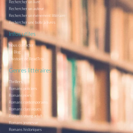
Rechercher un livre
Rechercher un auteur
Rechercher un événement littéraire
Rechercher une boîte à livres
Infos utiles
Nous contacter
Le Blog
L'histoire de ReadTrip
Genres littéraires
Thrillers
Romans policiers
Romans noirs
Romans contemporains
Romans classiques
Romans young adult
Romans jeunesse
Romans historiques