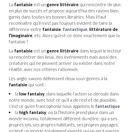
La
fantaisie
est un
genre littéraire
qui rencontre de plus
en plus de succès et propose aujourd’hui des rayons bien
garnis dans toutes les bonnes librairies. Mais il faut
reconnaître qu’il n’est pas toujours évident de faire la
différence entre
fantaisie
,
fantastique
,
littérature de
l’imaginaire
, etc. Alors qu’est-ce donc exactement que la
fantaisie ?
La
fantaisie
est un
genre littéraire
dans lequel le lecteur
va rencontrer des lieux, des événements mais aussi des
créatures qui ne peuvent arriver ou exister dans notre
réalité, avec nos critères rationnels.
Les anglo-saxons définissent deux sous-genres à la
fantaisie
qui sont :
la
low fantaisy
, dans laquelle l’action se déroule dans
notre monde, avec tout ce qu’il a de réel et de plausible,
c’est ce qu’en francophonie nous appelons le
fantastique
la
high fantaisy
, où là l’histoire prend place dans un
monde inconnu, totalement différent du nôtre, qui a ses
propres lois, ses propres habitants, ses propres paysages,
en bref, un monde totalement inventé qui ne peut exister