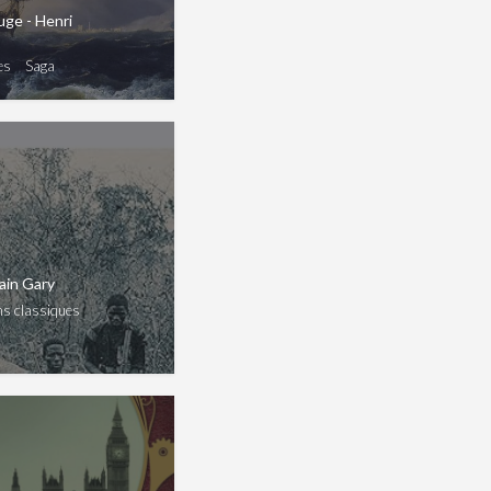
uge - Henri
es
Saga
main Gary
ns classiques