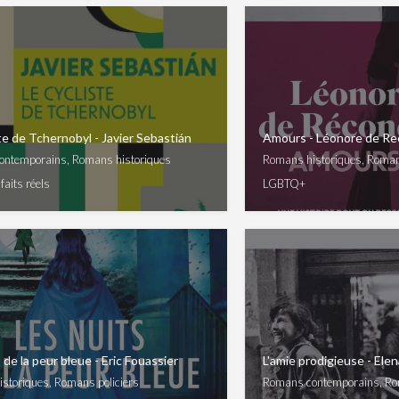
te de Tchernobyl - Javier Sebastián
Amours - Léonore de R
ntemporains, Romans historiques
Romans historiques, Roma
faits réels
LGBTQ+
 de la peur bleue - Eric Fouassier
L'amie prodigieuse - Ele
storiques, Romans policiers
Romans contemporains, Ro