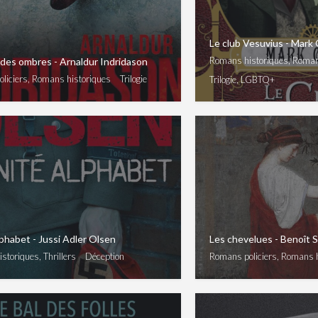
Le club Vesuvius - Mark 
Romans historiques, Roman
des ombres - Arnaldur Indridason
liciers, Romans historiques
Trilogie
Trilogie, LGBTQ+
lphabet - Jussi Adler Olsen
Les chevelues - Benoît 
toriques, Thrillers
Déception
Romans policiers, Romans 