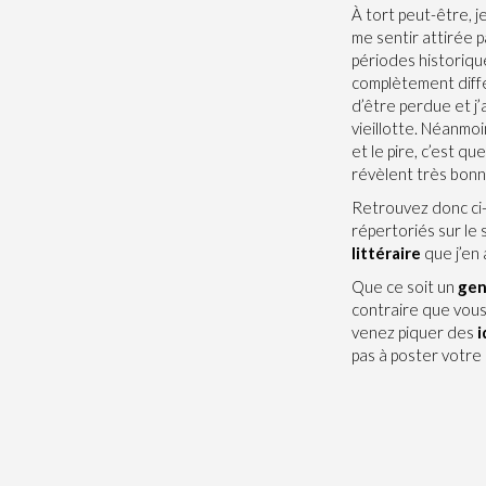
À tort peut-être, j
me sentir attirée pa
périodes historique
complètement diffé
d’être perdue et j
vieillotte. Néanmoi
et le pire, c’est q
révèlent très bonn
Retrouvez donc ci
répertoriés sur le 
littéraire
que j’en a
Que ce soit un
gen
contraire que vous
venez piquer des
i
pas à poster votre 