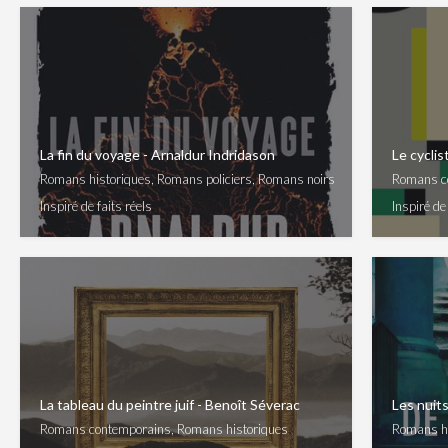
La fin du voyage - Arnaldur Indridason
Le cyclis
Romans historiques, Romans policiers, Romans noirs
Romans co
Inspiré de faits réels
Inspiré de 
La tableau du peintre juif - Benoît Séverac
Les nuits
Romans contemporains, Romans historiques
Romans hi