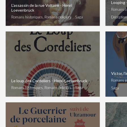
Looping -
L'assassin de la rue Voltaire - Henri
Romans co
Loevenbruck
Romans historiques, Romans policiers
Saga
Déception
Victor, 
Romans je
Le loup des Cordeliers - Henri Loevenbruck
Romans historiques, Romans policiers
Saga
Saga