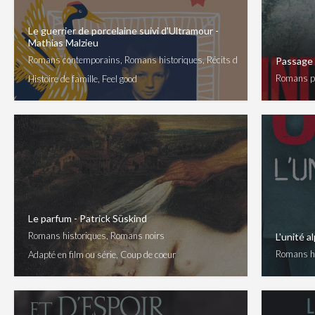
Le guerrier de porcelaine suivi d'Ultramour -
Mathias Malzieu
Romans contemporains, Romans historiques, Récits de vie
Passage 
Romans po
Histoire de famille, Feel good
Le parfum - Patrick Süskind
Romans historiques, Romans noirs
L'unité a
Romans his
Adapté en film ou série, Coup de coeur