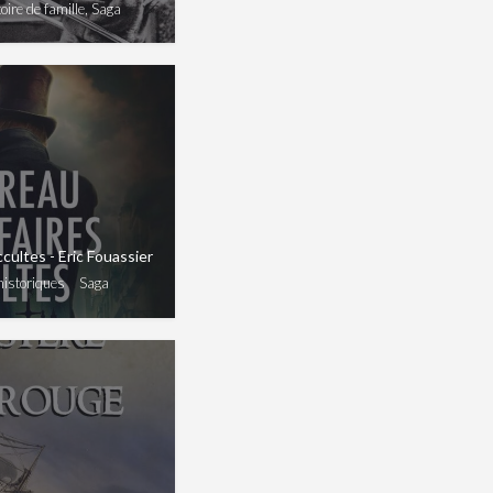
oire de famille, Saga
cultes - Eric Fouassier
historiques
Saga