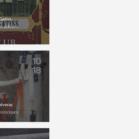
Gatiss
s policiers
Séverac
historiques