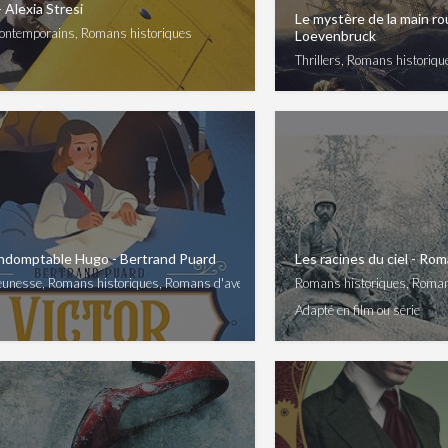
 Alexia Stresi
Le mystère de la main ro
ntemporains, Romans historiques
Loevenbruck
Thrillers, Romans historiqu
l'indomptable Hugo - Bertrand Puard
Les racines du ciel - Ro
unesse, Romans historiques, Romans d'aventure
Romans historiques, Roma
Adapté en film ou série