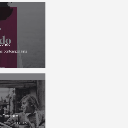
econdo
ns contemporains
na Ferrante
mans historiques