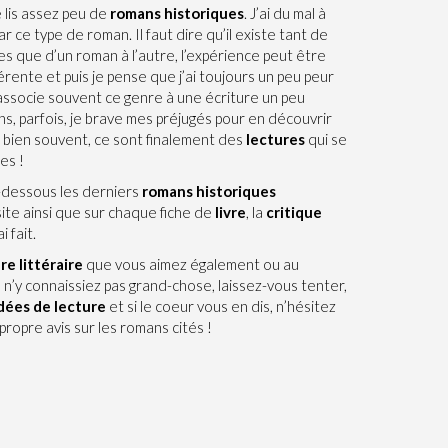
e lis assez peu de
romans historiques
. J’ai du mal à
r ce type de roman. Il faut dire qu’il existe tant de
s que d’un roman à l’autre, l’expérience peut être
rente et puis je pense que j’ai toujours un peu peur
’associe souvent ce genre à une écriture un peu
ns, parfois, je brave mes préjugés pour en découvrir
ue bien souvent, ce sont finalement des
lectures
qui se
es !
-dessous les derniers
romans historiques
site ainsi que sur chaque fiche de
livre
, la
critique
i fait.
re littéraire
que vous aimez également ou au
 n’y connaissiez pas grand-chose, laissez-vous tenter,
dées de lecture
et si le coeur vous en dis, n’hésitez
propre avis sur les romans cités !