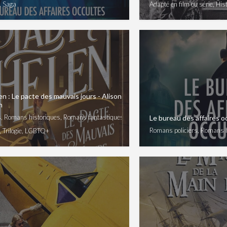
, Saga
Adapté en film ou série, Hist
n : Le pacte des mauvais jours - Alison
n
 Romans historiques, Romans fantastiques
Le bureau des affaires oc
Romans policiers, Romans 
, Trilogie, LGBTQ+