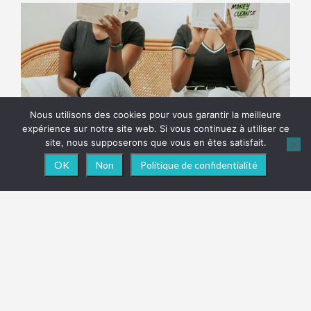
Nous utilisons des cookies pour vous garantir la meilleure
expérience sur notre site web. Si vous continuez à utiliser ce
site, nous supposerons que vous en êtes satisfait.
Top 10 des duos dans la littérature
OK
Non
Politique de confidentialité
14 janvier 2026
Aucun commentaire
Lire l'article »