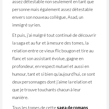
assez détestable non seulement en tant que
personne mais également assez détestable
envers son nouveau collègue, Asad, un
immigré syrien.
Et puis, j’ai malgré tout continué de découvrir
la saga et au fur et à mesure des tomes, la
relation entre ce vieux flic bougon et tire au
flanc et son assistant évolue, gagne en
profondeur, en respect mutuel et aussi en
humour, tant et si bien qu’aujourd’hui, ce sont
deux personnages dont j’aime la relation et
que je trouve touchants chacun à leur
manière.
Tous les tomes de cette
saga de romans