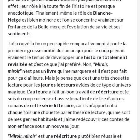
effet, leur rôle à la toute fin de l’histoire est presque
anecdotique.
Finalement, même le rôle de
Blanche-
Neige
est bien moindre et l’on se concentre vraiment sur
l’enfance de la Belle-mère et l’évolution de sa vie et ses
sentiments.
J’ai trouvé la fin un peu rapide comparativement à toute la
première grosse moitié du roman qui pour le coup prenait
vraiment le temps de développer une
histoire totalement
revisitée
et c’est ce que j’ai préféré.
Non,
"Miroir,
miroir"
n’est pas un
livre
qui me marquera et il n’est pas fait
pour ça d’ailleurs.
Mais je pense que c’est une très chouette
lecture pour les
jeunes lecteurs
avides de ce type d’univers
magique.
L’auteure
a fait un bon travail de
réécriture
et je
suis du coup curieuse et assez impatiente de lire d’autres
romans de cette
série littéraire
, car ils m’apportent à
chaque fois une chouette parenthèse de lecture, qui me sort
de mes genres habituels et j’aime redécouvrir ces contes de
mon enfance sous un nouveau jour.
"Miroir, miroir"
est u
ne
réécriture
plutôt bien réussie et