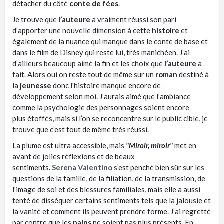
détacher du côté
conte de fées
.
Je trouve que
l’auteure
a vraiment réussi son pari
d’apporter une nouvelle dimension à cette
histoire
et
également de la nuance qui manque dans le conte de base et
dans le film de Disney qui reste lui, très manichéen.
J’ai
d’ailleurs beaucoup aimé la fin et les choix que
l’auteure
a
fait.
Alors oui on reste tout de même sur un
roman
destiné à
la
jeunesse
donc l'histoire manque encore de
développement selon moi.
J’aurais aimé que l’ambiance
comme la psychologie des personnages soient encore
plus étoffés, mais si l’on se
reconcentre
sur le public cible, je
trouve que c’est tout de même très réussi.
La plume est ultra accessible, mais
"Miroir, miroir"
met en
avant de jolies réflexions et de beaux
sentiments.
Serena
Valentino
s’est penché bien sûr sur les
questions de la famille, de la filiation, de la transmission, de
l’image de soi et des blessures familiales, mais elle a aussi
tenté de disséquer certains sentiments tels que la jalousie et
la vanité et comment ils peuvent prendre forme.
J’ai regretté
par contre que les
nains
ne soient pas plus présents.
En