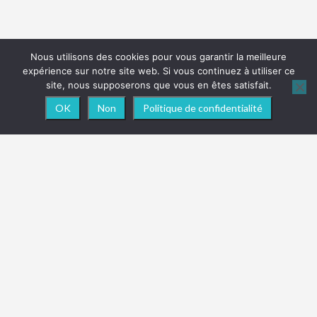
Nous utilisons des cookies pour vous garantir la meilleure
expérience sur notre site web. Si vous continuez à utiliser ce
site, nous supposerons que vous en êtes satisfait.
OK
Non
Politique de confidentialité
NEWSLETTER
Vous souhaitez être informé en temps réel des
actualités, nouveautés ou toute info importante
concernant le site
ReadTrip
? Pensez à vous abonner
à la newsletter !
(Promis juré, on ne spam pas les boîtes de réception !)