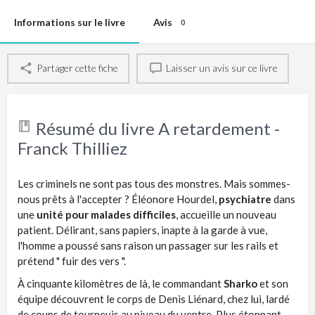
Informations sur le livre
Avis
0
Partager cette fiche
Laisser un avis sur ce livre
Résumé du livre A retardement -
Franck Thilliez
Les criminels ne sont pas tous des monstres. Mais sommes-
nous prêts à l'accepter ? Éléonore Hourdel,
psychiatre
dans
une
unité pour malades difficiles
, accueille un nouveau
patient. Délirant, sans papiers, inapte à la garde à vue,
l'homme a poussé sans raison un passager sur les rails et
prétend " fuir des vers ".
À cinquante kilomètres de là, le commandant
Sharko
et son
équipe découvrent le corps de Denis Liénard, chez lui, lardé
de coups de tournevis au niveau du ventre. Plus étonnant