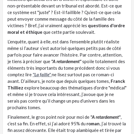
non-présentable devant un tribunal est abordé. Est-ce que
ce système est "juste" ? Est-il faillible ? Qu’est-ce que cela
peut envoyer comme message du côté de la famille des
victimes ? Bref, j’ai vraiment apprécié les
questions d'ordre
moral et éthique
que cette partie soulevait.
L’enquête, quant à elle, est dans l’ensemble plutôt réaliste
même si l’auteur s’est autorisé quelques petits pas de côté
parfois pour faire avancer l’histoire. Par contre, attention,
je tiens à préciser que
"A retardement"
spoile totalement des
éléments très importants du tome précédent donc si vous
comptez lire
"La faille"
ne lisez surtout pas ce roman-ci
avant. D’ailleurs, je note que depuis quelques tomes,
Franck
Thilliez
explore beaucoup des thématiques d’ordre "médical"
et même si je trouve cela intéressant, j’avoue que je ne
serais pas contre qu’il change un peu d’univers dans les
prochains tomes.
Finalement, le gros point noir pour moi de
"A retardement"
,
c’est sa fin. En effet, si j’ai adoré 95% du
roman
, j’ai trouvé la
fin assez décevante. Elle était trop alambiquée et tirée par