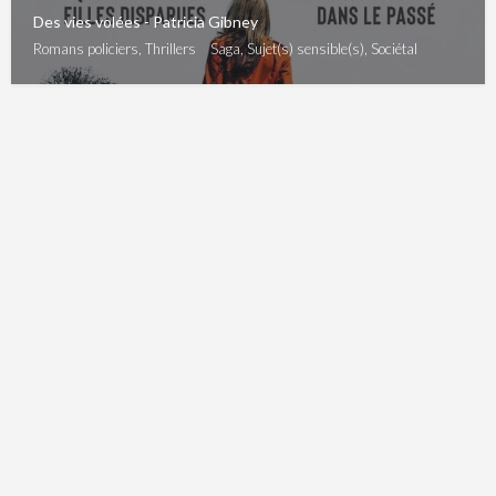
Des vies volées - Patricia Gibney
Romans policiers, Thrillers
Saga, Sujet(s) sensible(s), Sociétal