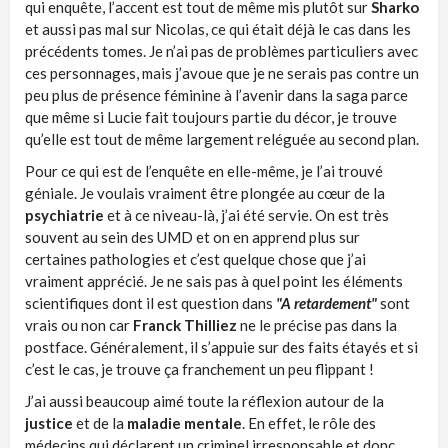
qui enquête, l’accent est tout de même mis plutôt sur
Sharko
et aussi pas mal sur Nicolas, ce qui était déjà le cas dans les
précédents tomes. Je n’ai pas de problèmes particuliers avec
ces personnages, mais j’avoue que je ne serais pas contre un
peu plus de présence féminine à l’avenir dans la saga parce
que même si Lucie fait toujours partie du décor, je trouve
qu’elle est tout de même largement reléguée au second plan.
Pour ce qui est de l’enquête en elle-même, je l’ai trouvé
géniale. Je voulais vraiment être plongée au cœur de la
psychiatrie
et à ce niveau-là, j’ai été servie. On est très
souvent au sein des UMD et on en apprend plus sur
certaines pathologies et c’est quelque chose que j’ai
vraiment apprécié. Je ne sais pas à quel point les éléments
scientifiques dont il est question dans
"A retardement"
sont
vrais ou non car
Franck Thilliez
ne le précise pas dans la
postface. Généralement, il s’appuie sur des faits étayés et si
c’est le cas, je trouve ça franchement un peu flippant !
J’ai aussi beaucoup aimé toute la réflexion autour de la
justice
et de la
maladie mentale
. En effet, le rôle des
médecins qui déclarent un criminel irresponsable et donc