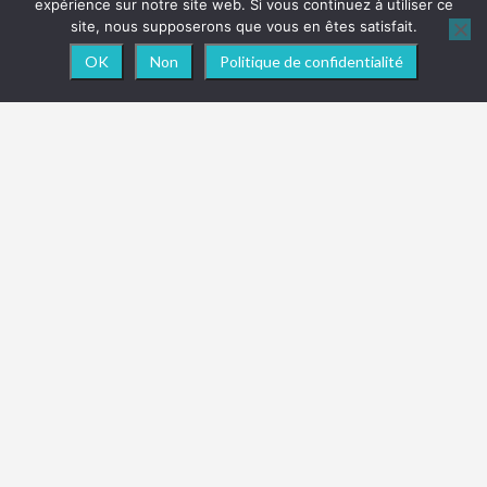
expérience sur notre site web. Si vous continuez à utiliser ce
site, nous supposerons que vous en êtes satisfait.
OK
Non
Politique de confidentialité
NEWSLETTER
Vous souhaitez être informé en temps réel des
actualités, nouveautés ou toute info importante
concernant le site
ReadTrip
? Pensez à vous abonner
à la newsletter !
(Promis juré, on ne spam pas les boîtes de réception !)
M'INSCRIRE