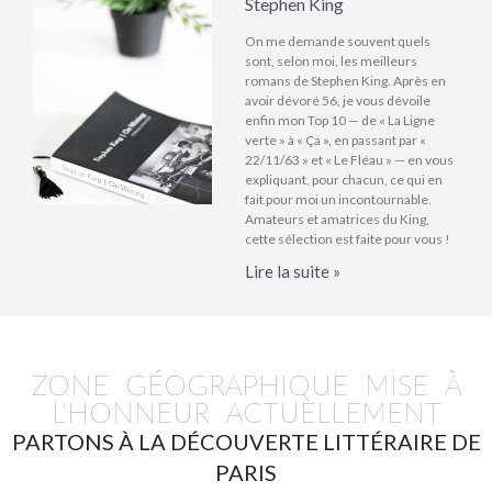
Stephen King
On me demande souvent quels
sont, selon moi, les meilleurs
romans de Stephen King. Après en
avoir dévoré 56, je vous dévoile
enfin mon Top 10 — de « La Ligne
verte » à « Ça », en passant par «
22/11/63 » et « Le Fléau » — en vous
expliquant, pour chacun, ce qui en
fait pour moi un incontournable.
Amateurs et amatrices du King,
cette sélection est faite pour vous !
Lire la suite »
ZONE GÉOGRAPHIQUE MISE À
L'HONNEUR ACTUELLEMENT
PARTONS À LA DÉCOUVERTE LITTÉRAIRE DE
PARIS