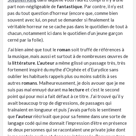
part non-négligeable de
fantastique
. Par contre, il n’y est
pas du tout question d’horreur (encore que, comme bien
souvent avec lui, on peut se demander si finalement la
véritable horreur ne se cache pas dans le quotidien de tout à
chacun, notamment ici dans le quotidien d’un jeune garçon
cerné par la folie).
J’ai bien aimé que tout le
roman
soit truffé de références à
la musique, mais aussi et surtout à de nombreuses œuvres de
la
littérature
.
L’auteur
a même glissé un passage très, très
fortement inspiré du mythe d’Orphée et d’Eurydice sans
oublier les habituels rappels plus ou moins subtils à ses
autres
romans
. Malheureusement, je dois avouer que je me
suis pas mal ennuyé durant ma
lecture
et c’est le second
point qui pour moi a fait défaut à ce titre. J’ai trouvé qu’il y
avait beaucoup trop de digressions, de passages qui
traînaient en longueur et puis j’avais parfois le sentiment
que
l’auteur
n’écrivait que pour sa femme dans une sorte de
langage codé qui me donnait l’impression d’être en présence
de deux personnes qui se racontaient une private joke dont