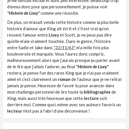
je me sentais exclue et donc peu intéressée. Beaucoup trop
d’ennui donc pour que personnellement, je puisse voir
"Histoire de Lisey"
comme une réussite.
De plus, on m’avait vendu cette histoire comme la plus belle
histoire d’amour que King ait écrit et s’il est vrai qu’on
ressent l’amour entre
Lisey
et Scott, je ne peux pas dire
qu’elle m’aie vraiment touchée. Dans le genre, l’histoire
entre Sadie et Jake dans
"22/11/63"
m’a mille fois plus
bouleversée et marquée. Vous l’aurez donc compris,
malheureusement alors que j’aurais presque pu parier avant
de le lire que j’allais l’adorer, au final
"Histoire de Lisey"
restera, je pense l'un des rares King que je n’ai pas vraiment
aimé et c’est clairement un
roman
de l’auteur que je ne relirai
jamais je pense. Heureuse de l’avoir lu pour avancer dans
mon challenge personnel de lire toute la
bibliographie
de
King, mais aussi très heureuse que cette
lecture
soit
derrière moi. Comme quoi, même avec ses auteurs favoris un
lecteur
n’est pas à l’abri d’une déconvenue !