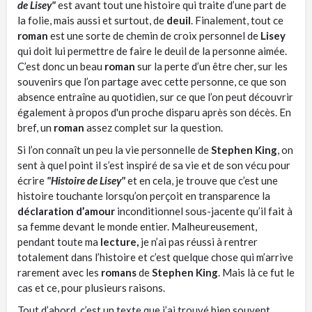
de Lisey"
est avant tout une histoire qui traite d’une part de
la folie, mais aussi et surtout, de
deuil
. Finalement, tout ce
roman
est une sorte de chemin de croix personnel de
Lisey
qui doit lui permettre de faire le deuil de la personne aimée.
C’est donc un beau
roman
sur la perte d’un être cher, sur les
souvenirs que l’on partage avec cette personne, ce que son
absence entraîne au quotidien, sur ce que l’on peut découvrir
également à propos d'un proche disparu après son décès. En
bref, un
roman
assez complet sur la question.
Si l’on connaît un peu la vie personnelle de
Stephen King
, on
sent à quel point il s’est inspiré de sa vie et de son vécu pour
écrire
"Histoire de Lisey"
et en cela, je trouve que c’est une
histoire touchante lorsqu’on perçoit en transparence la
déclaration d’amour
inconditionnel sous-jacente qu’il fait à
sa femme devant le monde entier. Malheureusement,
pendant toute ma
lecture,
je n’ai pas réussi à rentrer
totalement dans l’histoire et c’est quelque chose qui m’arrive
rarement avec les
romans
de
Stephen King
. Mais là ce fut le
cas et ce, pour plusieurs raisons.
Tout d’abord, c’est un texte que j’ai trouvé bien souvent