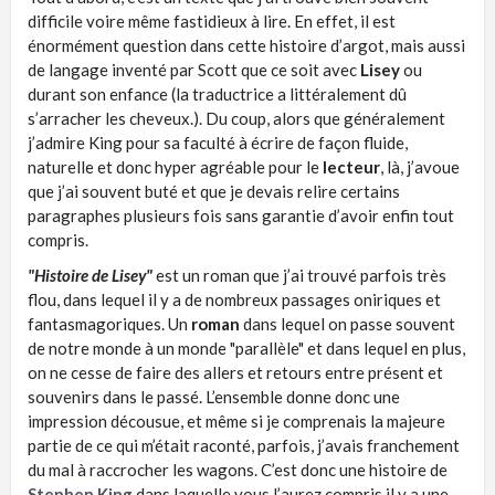
difficile voire même fastidieux à lire. En effet, il est
énormément question dans cette histoire d’argot, mais aussi
de langage inventé par Scott que ce soit avec
Lisey
ou
durant son enfance (la traductrice a littéralement dû
s’arracher les cheveux.). Du coup, alors que généralement
j’admire King pour sa faculté à écrire de façon fluide,
naturelle et donc hyper agréable pour le
lecteur
, là, j’avoue
que j’ai souvent buté et que je devais relire certains
paragraphes plusieurs fois sans garantie d’avoir enfin tout
compris.
"Histoire de Lisey"
est un roman que j’ai trouvé parfois très
flou, dans lequel il y a de nombreux passages oniriques et
fantasmagoriques. Un
roman
dans lequel on passe souvent
de notre monde à un monde "parallèle" et dans lequel en plus,
on ne cesse de faire des allers et retours entre présent et
souvenirs dans le passé. L’ensemble donne donc une
impression décousue, et même si je comprenais la majeure
partie de ce qui m’était raconté, parfois, j’avais franchement
du mal à raccrocher les wagons. C’est donc une histoire de
Stephen King
dans laquelle vous l’aurez compris il y a une