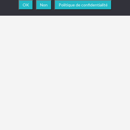
OK
Non
Politique de confidentialité
NEWSLETTER
Vous souhaitez être informé en temps réel des
actualités, nouveautés ou toute info importante