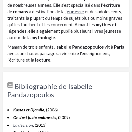
de nombreuses années. Elle s'est spécialisé dans
l'écriture
de
romans
à destination de la
jeunesse
et des adolescents,
traitants la plupart du temps de sujets plus ou moins graves
qui les touchent et les concernent. Aimant les
mythes et
légendes
, elle a également publié plusieurs livres jeunesse
autour de la
mythologie
.
Maman de trois enfants,
Isabelle Pandazopoulos
vit à
Paris
avec son chat et partage sa vie entre l'enseignement,
l'écriture et la
lecture
.
Bibliographie de Isabelle
Pandazopoulos
Kostas et Djamila
, (2006)
On s'est juste embrassés
, (2009)
La décision
, (2013)