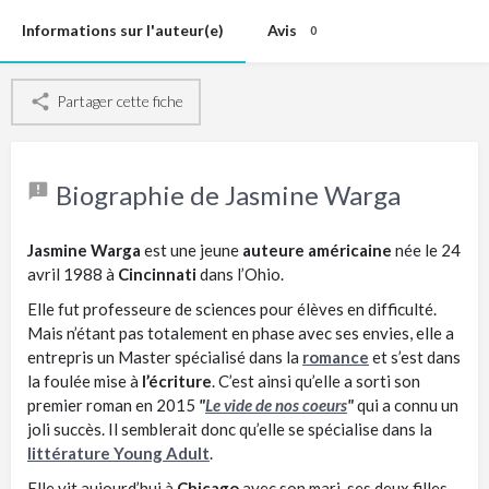
Informations sur l'auteur(e)
Avis
0
Partager cette fiche
Biographie de Jasmine Warga
Jasmine Warga
est une jeune
auteure américaine
née le 24
avril 1988 à
Cincinnati
dans l’Ohio.
Elle fut professeure de sciences pour élèves en difficulté.
Mais n’étant pas totalement en phase avec ses envies, elle a
entrepris un Master spécialisé dans la
romance
et s’est dans
la foulée mise à
l’écriture
. C’est ainsi qu’elle a sorti son
premier roman en 2015
"
Le vide de nos coeurs
"
qui a connu un
joli succès. Il semblerait donc qu’elle se spécialise dans la
littérature Young Adult
.
Elle vit aujourd’hui à
Chicago
avec son mari, ses deux filles,