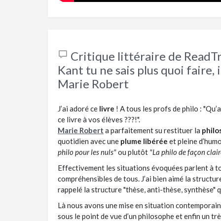
Critique littéraire de ReadT
Kant tu ne sais plus quoi faire, i
Marie Robert
J’ai adoré ce
livre
! A tous les profs de philo : "Qu’
ce livre à vos élèves ???!".
Marie Robert
a parfaitement su restituer la
philo
quotidien avec une
plume libérée
et pleine d’humo
philo pour les nuls"
ou plutôt
"La philo de façon clai
Effectivement les situations évoquées parlent à t
compréhensibles de tous. J’ai bien aimé la structur
rappelé la structure "thèse, anti-thèse, synthèse" q
Là nous avons une mise en situation contemporaine
sous le point de vue d’un philosophe et enfin un trè