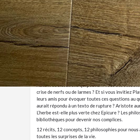
Résumé du livre Kant tu ne sa
il reste la philo - Marie Robert
Passer toute la journée chez Ikea, rencontrer ses 
larguer au café, cohabiter avec son ado, faire un p
Autant de situations qui peuvent nous déboussoler.
crise de nerfs ou de larmes ? Et si vous invitiez Pl
leurs amis pour évoquer toutes ces questions au q
aurait répondu à un texto de rupture ? Aristote aura
L’herbe est-elle plus verte chez Epicure ? Les phil
bibliothèques pour devenir nos complices.
12 récits, 12 concepts, 12 philosophies pour nous 
toutes les surprises de la vie.