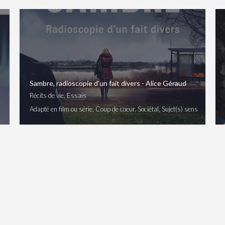
Sambre, radioscopie d'un fait divers - Alice Géraud
Récits de vie, Essais
Adapté en film ou série, Coup de coeur, Sociétal, Sujet(s) sensible(s), T