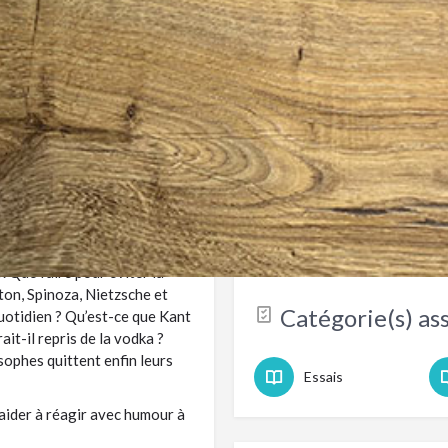
Partager cette fiche
Laisser un avis sur ce livre
is plus quoi faire,
Découvrir l'aute
Marie Robert
beaux parents, se faire
eu trop la fête …
 Que faire pour éviter la
aton, Spinoza, Nietzsche et
Catégorie(s) ass
uotidien ? Qu’est-ce que Kant
it-il repris de la vodka ?
osophes quittent enfin leurs
Essais
aider à réagir avec humour à