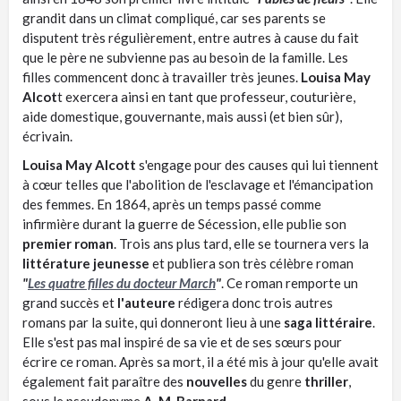
grandit dans un climat compliqué, car ses parents se
disputent très régulièrement, entre autres à cause du fait
que le père ne subvienne pas au besoin de la famille. Les
filles commencent donc à travailler très jeunes.
Louisa May
Alcot
t exercera ainsi en tant que professeur, couturière,
aide domestique, gouvernante, mais aussi (et bien sûr),
écrivain.
Louisa May Alcott
s'engage pour des causes qui lui tiennent
à cœur telles que l'abolition de l'esclavage et l'émancipation
des femmes. En 1864, après un temps passé comme
infirmière durant la guerre de Sécession, elle publie son
premier roman
. Trois ans plus tard, elle se tournera vers la
littérature jeunesse
et publiera son très célèbre roman
"
Les quatre filles du docteur March
"
. Ce roman remporte un
grand succès et
l'auteure
rédigera donc trois autres
romans par la suite, qui donneront lieu à une
saga littéraire
.
Elle s'est pas mal inspiré de sa vie et de ses sœurs pour
écrire ce roman. Après sa mort, il a été mis à jour qu'elle avait
également fait paraître des
nouvelles
du genre
thriller
,
sous le pseudonyme
A. M. Barnard
.