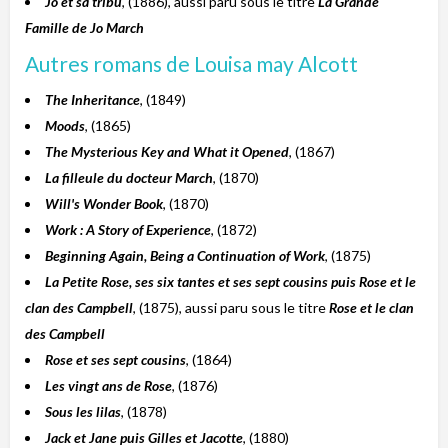
Jo et sa tribu
, (1886), aussi paru sous le titre
La Grande
Famille de Jo March
Autres romans de Louisa may Alcott
The Inheritance
, (1849)
Moods
, (1865)
The Mysterious Key and What it Opened
, (1867)
La filleule du docteur March
, (1870)
Will's Wonder Book
, (1870)
Work : A Story of Experience
, (1872)
Beginning Again, Being a Continuation of Work
, (1875)
La Petite Rose, ses six tantes et ses sept cousins puis Rose et le
clan des Campbell
, (1875), aussi paru sous le titre
Rose et le clan
des Campbell
Rose et ses sept cousins
, (1864)
Les vingt ans de Rose
, (1876)
Sous les lilas
, (1878)
Jack et Jane puis Gilles et Jacotte
, (1880)