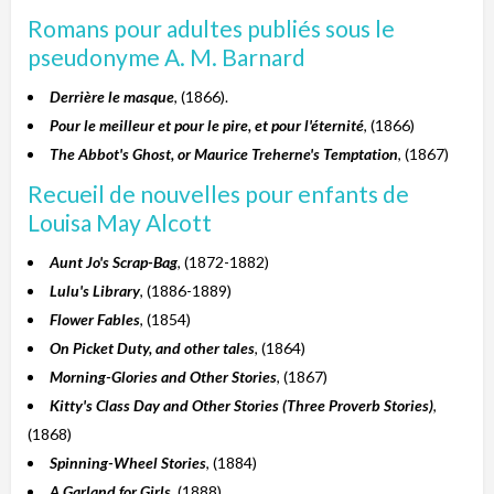
Romans pour adultes publiés sous le
pseudonyme A. M. Barnard
Derrière le masque
, (1866).
Pour le meilleur et pour le pire, et pour l'éternité
, (1866)
The Abbot's Ghost, or Maurice Treherne's Temptation
, (1867)
Recueil de nouvelles pour enfants de
Louisa May Alcott
Aunt Jo's Scrap-Bag
, (1872-1882)
Lulu's Library
, (1886-1889)
Flower Fables
, (1854)
On Picket Duty, and other tales
, (1864)
Morning-Glories and Other Stories
, (1867)
Kitty's Class Day and Other Stories (Three Proverb Stories)
,
(1868)
Spinning-Wheel Stories
, (1884)
A Garland for Girls
, (1888)