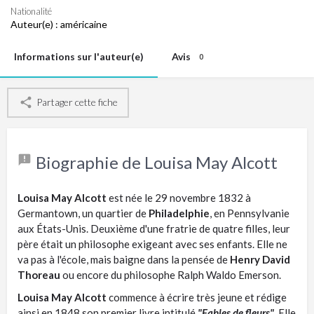
Nationalité
Auteur(e) :
américaine
Informations sur l'auteur(e)
Avis
0
Partager cette fiche
Biographie de Louisa May Alcott
Louisa May Alcott
est née le 29 novembre 1832 à
Germantown, un quartier de
Philadelphie
, en Pennsylvanie
aux États-Unis. Deuxième d'une fratrie de quatre filles, leur
père était un philosophe exigeant avec ses enfants. Elle ne
va pas à l'école, mais baigne dans la pensée de
Henry David
Thoreau
ou encore du philosophe Ralph Waldo Emerson.
Louisa May Alcott
commence à écrire très jeune et rédige
ainsi en 1848 son premier livre intitulé
"Fables de fleurs"
. Elle