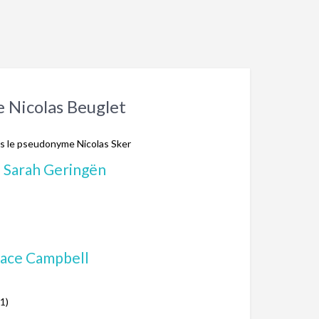
e Nicolas Beuglet
ous le pseudonyme Nicolas Sker
e Sarah Geringën
race Campbell
21)