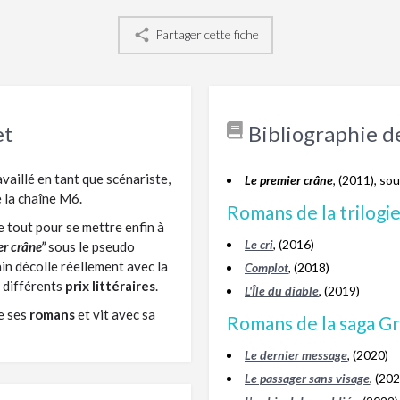
Partager cette fiche
et
Bibliographie d
vaillé en tant que scénariste,
Le premier crâne
, (2011), s
e la chaîne M6.
Romans de la trilogi
e tout pour se mettre enfin à
Le cri
, (2016)
er crâne”
sous le pseudo
ain décolle réellement avec la
Complot
, (2018)
t différents
prix littéraires
.
L'Île du diable
, (2019)
de ses
romans
et vit avec sa
Romans de la saga G
Le dernier message
, (2020)
Le passager sans visage
, (20