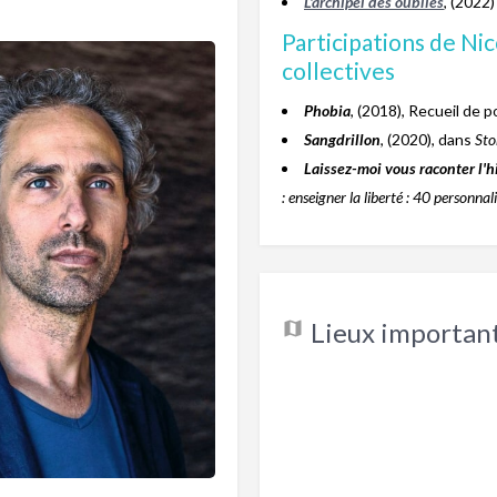
L'archipel des oubliés
, (2022)
Participations de Ni
collectives
Phobia
, (2018), Recueil de 
Sangdrillon
, (2020), dans
Sto
Laissez-moi vous raconter l'hi
: enseigner la liberté : 40 personnal
Lieux important