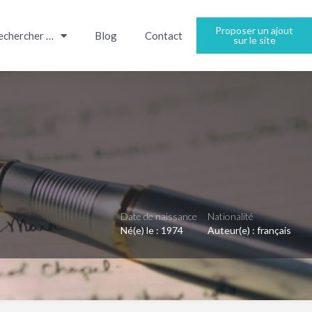
Proposer un ajout
echercher …
Blog
Contact
sur le site
Date de naissance
Nationalité
Né(e) le :
1974
Auteur(e) :
français