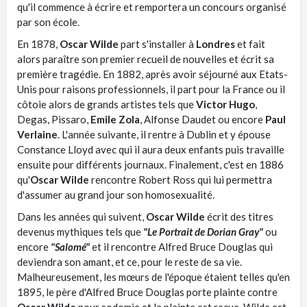
qu'il commence à écrire et remportera un concours organisé
par son école.
En 1878,
Oscar Wilde
part s'installer à
Londres
et fait
alors paraître son premier recueil de nouvelles et écrit sa
première tragédie. En 1882, après avoir séjourné aux Etats-
Unis pour raisons professionnels, il part pour la France ou il
côtoie alors de grands artistes tels que
Victor Hugo
,
Degas, Pissaro,
Emile Zola
, Alfonse Daudet ou encore
Paul
Verlaine
. L'année suivante, il rentre à Dublin et y épouse
Constance Lloyd avec qui il aura deux enfants puis travaille
ensuite pour différents journaux. Finalement, c'est en 1886
qu'
Oscar Wilde
rencontre Robert Ross qui lui permettra
d'assumer au grand jour son homosexualité.
Dans les années qui suivent,
Oscar Wilde
écrit des titres
devenus mythiques tels que
"Le Portrait de Dorian Gray"
ou
encore
"Salomé"
et il rencontre Alfred Bruce Douglas qui
deviendra son amant, et ce, pour le reste de sa vie.
Malheureusement, les mœurs de l'époque étaient telles qu'en
1895, le père d'Alfred Bruce Douglas porte plainte contre
Oscar Wilde
pour sodomie et la plainte est reçue. Wilde est