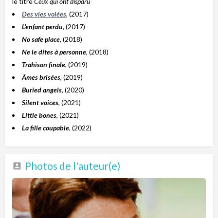
le titre
Ceux qui ont disparu
Des vies volées
, (2017)
L'enfant perdu
, (2017)
No safe place
, (2018)
Ne le dites à personne
, (2018)
Trahison finale
, (2019)
Âmes brisées
, (2019)
Buried angels
, (2020)
Silent voices
, (2021)
Little bones
, (2021)
La fille coupable
, (2022)
Photos de l'auteur(e)