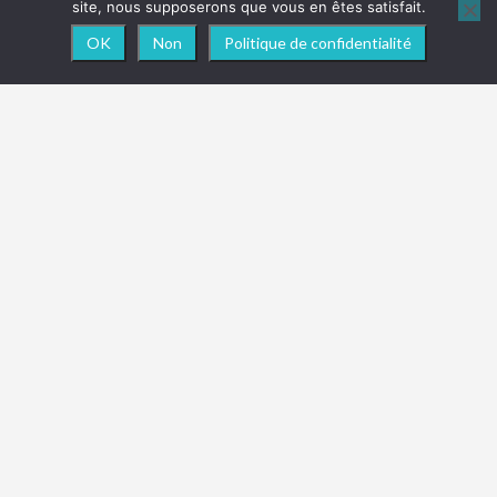
site, nous supposerons que vous en êtes satisfait.
OK
Non
Politique de confidentialité
NEWSLETTER
Vous souhaitez être informé en temps réel des