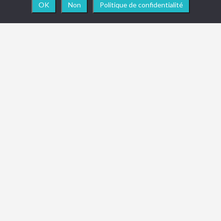
OK
Non
Politique de confidentialité
NEWSLETTER
Vous souhaitez être informé en temps réel des
actualités, nouveautés ou toute info importante