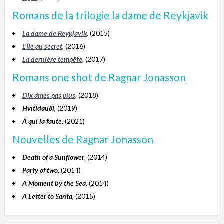
Romans de la trilogie la dame de Reykjavik
La dame de Reykjavik
, (2015)
L'Île au secret
, (2016)
La dernière tempête
, (2017)
Romans one shot de Ragnar Jonasson
Dix âmes pas plus
, (2018)
Hvítidauði
, (2019)
À qui la faute
, (2021)
Nouvelles de Ragnar Jonasson
Death of a Sunflower
, (2014)
Party of two
, (2014)
A Moment by the Sea
, (2014)
A Letter to Santa
, (2015)