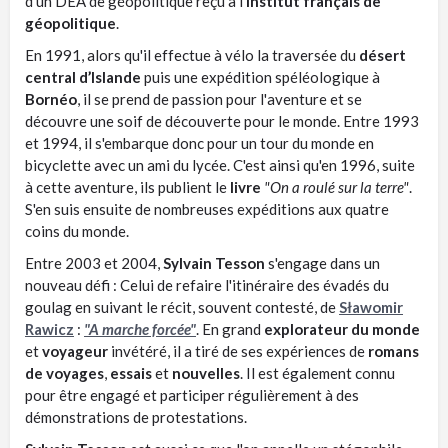
d'un DEA de géopolitique reçu à l'
Institut français de
géopolitique
.
En 1991, alors qu'il effectue à vélo la traversée du
désert
central d’Islande
puis une expédition spéléologique à
Bornéo
, il se prend de passion pour l'aventure et se
découvre une soif de découverte pour le monde. Entre 1993
et 1994, il s'embarque donc pour un tour du monde en
bicyclette avec un ami du lycée. C'est ainsi qu'en 1996, suite
à cette aventure, ils publient le
livre
"On a roulé sur la terre"
.
S'en suis ensuite de nombreuses expéditions aux quatre
coins du monde.
Entre 2003 et 2004,
Sylvain Tesson
s'engage dans un
nouveau défi : Celui de refaire l'itinéraire des évadés du
goulag en suivant le récit, souvent contesté, de
Sławomir
Rawicz
:
"A marche forcée"
. En grand
explorateur du monde
et
voyageur
invétéré, il a tiré de ses expériences de
romans
de voyages
,
essais
et
nouvelles
. Il est également connu
pour être engagé et participer régulièrement à des
démonstrations de protestations.