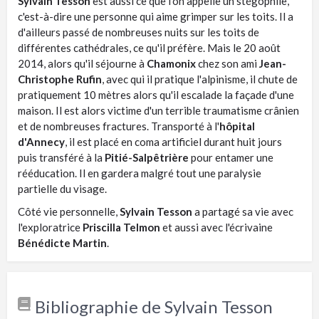
Sylvain Tesson
est aussi ce que l'on appelle un stégophile,
c'est-à-dire une personne qui aime grimper sur les toits. Il a
d'ailleurs passé de nombreuses nuits sur les toits de
différentes cathédrales, ce qu'il préfère. Mais le 20 août
2014, alors qu'il séjourne à
Chamonix
chez son ami
Jean-
Christophe Rufin
, avec qui il pratique l'alpinisme, il chute de
pratiquement 10 mètres alors qu'il escalade la façade d'une
maison. Il est alors victime d'un terrible traumatisme crânien
et de nombreuses fractures. Transporté à l'
hôpital
d'Annecy
, il est placé en coma artificiel durant huit jours
puis transféré à la
Pitié-Salpêtrière
pour entamer une
rééducation. Il en gardera malgré tout une paralysie
partielle du visage.
Côté vie personnelle,
Sylvain Tesson
a partagé sa vie avec
l'exploratrice
Priscilla Telmon
et aussi avec l'écrivaine
Bénédicte Martin
.
Bibliographie de Sylvain Tesson