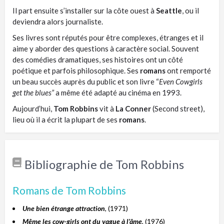
Il part ensuite s’installer sur la côte ouest à
Seattle
, ou il
deviendra alors journaliste.
Ses livres sont réputés pour être complexes, étranges et il
aime y aborder des questions à caractère social. Souvent
des comédies dramatiques, ses histoires ont un côté
poétique et parfois philosophique. Ses
romans
ont remporté
un beau succès auprès du public et son livre “
Even Cowgirls
get the blues”
a même été adapté au cinéma en 1993.
Aujourd’hui,
Tom Robbins
vit à
La Conner
(Second street),
lieu où il a écrit la plupart de ses
romans
.
Bibliographie de Tom Robbins
Romans de Tom Robbins
Une bien étrange attraction
, (1971)
Même les cow-girls ont du vague à l’âme
, (1976)