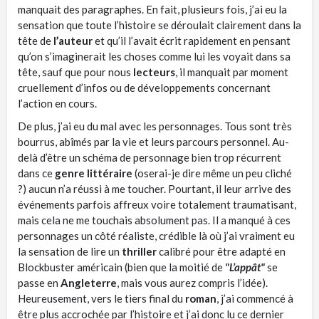
manquait des paragraphes. En fait, plusieurs fois, j’ai eu la
sensation que toute l’histoire se déroulait clairement dans la
tête de
l’auteur
et qu’il l’avait écrit rapidement en pensant
qu’on s’imaginerait les choses comme lui les voyait dans sa
tête, sauf que pour nous
lecteurs
, il manquait par moment
cruellement d’infos ou de développements concernant
l’action en cours.
De plus, j’ai eu du mal avec les personnages. Tous sont très
bourrus, abîmés par la vie et leurs parcours personnel. Au-
delà d’être un schéma de personnage bien trop récurrent
dans ce
genre littéraire
(oserai-je dire même un peu cliché
?) aucun n’a réussi à me toucher. Pourtant, il leur arrive des
événements parfois affreux voire totalement traumatisant,
mais cela ne me touchais absolument pas. Il a manqué à ces
personnages un côté réaliste, crédible là où j’ai vraiment eu
la sensation de lire un
thriller
calibré pour être adapté en
Blockbuster américain (bien que la moitié de
"L’appât"
se
passe en
Angleterre
, mais vous aurez compris l’idée).
Heureusement, vers le tiers final du
roman
, j’ai commencé à
être plus accrochée par l’histoire et j’ai donc lu ce dernier