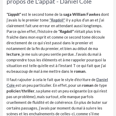
propos de L'appât - Daniel Cole
"L’appât"
est le second tome de la
saga William Fawkes
dont
j’avais lu le premier tome
"Ragdoll"
il y a plus d’un an et j’ai
clairement fait une erreur en attendant aussi longtemps.
Parce qu’en effet, l’histoire de
"Ragdoll"
n’était plus très
fraîche dans mon esprit et comme ce second tome découle
directement de ce qui s’est passé dans le premier et
notamment de la fin du premier, et bien au début de ma
lecture
, je me suis un peu sentie perdue. J’avais du mal à
comprendre tous les éléments et à me rappeler pourquoi la
situation est telle qu’elle est à l’instant T ce qui fait que j’ai
eu beaucoup de mal à me mettre dans le
roman
.
Il faut rajouter à cela le fait que le style d’écriture de
Daniel
Cole
est un peu particulier. En effet, pour un
roman
de type
policier/thriller
, sa plume est un peu exigeante (ce qui n’est
pas un problème), mais surtout, elle manque parfois
cruellement de fluidité et de cohérence. En plus de buter sur
certains passages, j’avais par moment du mal à suivre les
scènes et les enchaînements de celles-ci, comme s’il me