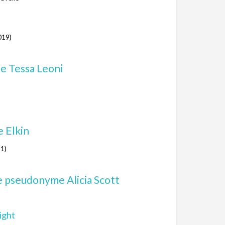
019)
e Tessa Leoni
 Elkin
21)
e pseudonyme Alicia Scott
ight