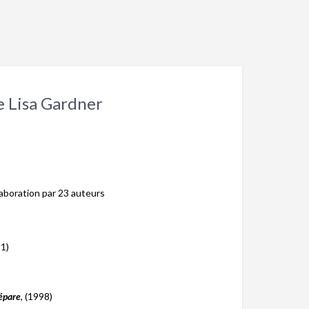
e Lisa Gardner
llaboration par 23 auteurs
21)
épare
, (1998)