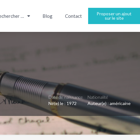
Proposer un ajout
echercher …
Blog
Contact
sur le site
Date de naissance
Nationalité
Né(e) le :
1972
Auteur(e) :
américaine