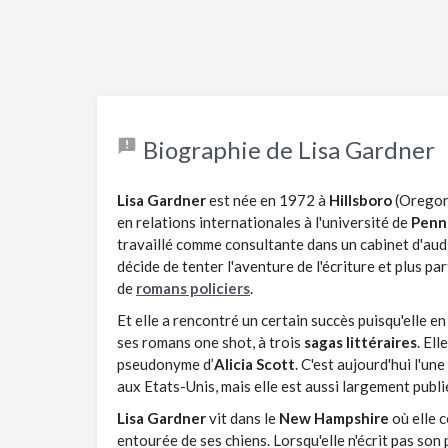
Biographie de Lisa Gardner
Lisa Gardner
est née en 1972 à
Hillsboro
(Oregon
en relations internationales à l'université de
Penn
travaillé comme consultante dans un cabinet d'audi
décide de tenter l'aventure de l'écriture et plus pa
de
romans policiers
.
Et elle a rencontré un certain succès puisqu'elle en
ses romans one shot, à trois
sagas littéraires
. El
pseudonyme d’
Alicia Scott
. C'est aujourd'hui l'un
aux Etats-Unis, mais elle est aussi largement publi
Lisa Gardner
vit dans le
New Hampshire
où elle c
entourée de ses chiens. Lorsqu'elle n'écrit pas son 