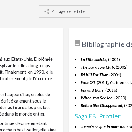
Partager cette fiche
Bibliographie d
) aux Etats-Unis. Diplômée
La Fille cachée
, (2001)
sylvanie
, elle a longtemps
The Survivors Club
, (2002)
t. Finalement, en 1998, elle
I'd Kill For That,
(2004)
rticulièrement, de
l'écriture
Face Off
, (2014), écrit en co
Ink and Bone
, (2016)
 est aujourd'hui, en plus de
When You See Me
, (2020)
le écrit également sous le
Before She Disappeared
, (20
e des
auteures
les plus lues
ée dans le monde entier.
Saga FBI Profiler
ontinue d'écrire en étant
Jusqu'à ce que la mort nous s
prochain best-seller, elle aime