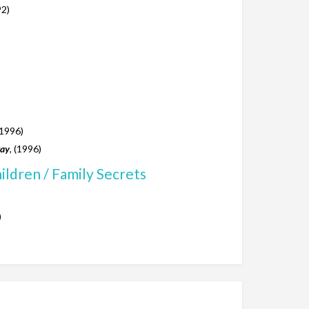
92)
)
(1996)
way
, (1996)
ildren / Family Secrets
)