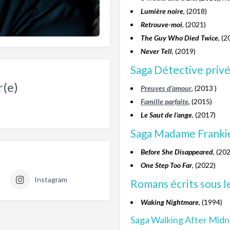
Lumière noire
, (2018)
Retrouve-moi
, (2021)
The Guy Who Died Twice
, (2
Never Tell
, (2019)
Saga Détective privé
r(e)
Preuves d’amour
, (2013 )
Famille parfaite
, (2015)
Le Saut de l’ange
, (2017)
Saga Madame Frankie
Before She Disappeared
, (20
One Step Too Far
, (2022)
Instagram
Romans écrits sous l
Waking Nightmare
, (1994)
Saga Walking After Midn