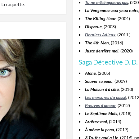
Tu ne m'échapperas pas
, (200
 la raquette.
La Vengeance aux yeux noirs
The Killing Hour
, (2004)
Disparue
, (2008)
Derniers Adieux
, (2011 )
The 4th Man
, (2016)
Juste derrière moi
, (2020)
Saga Détective D. D
Alone
, (2005)
Sauver sa peau
, (2009)
La Maison d'à côté
, (2010)
Les morsures du passé
, (2012
Preuves d’amour
, (2012)
Le Septième Mois
, (2018)
Arrêtez-moi
, (2014)
À même la peau
, (2017)
3 Truths and a Lie
, (2016), n