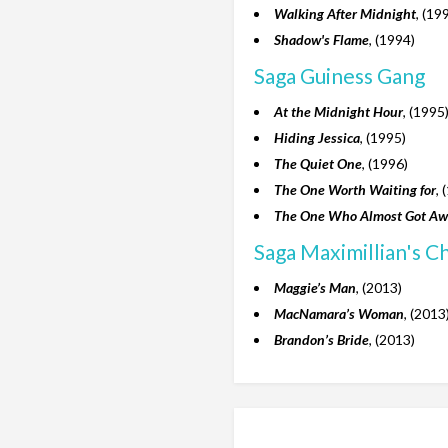
Walking After Midnight
, (19
Shadow's Flame
, (1994)
Saga Guiness Gang
At the Midnight Hour
, (1995
Hiding Jessica
, (1995)
The Quiet One
, (1996)
The One Worth Waiting for
, 
The One Who Almost Got A
Saga Maximillian's Ch
Maggie’s Man
, (2013)
MacNamara’s Woman
, (2013
Brandon’s Bride
, (2013)