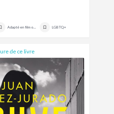
Adapté en film ou série
LGBTQ+
re de ce livre