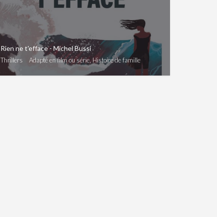
Rien ne t'efface - Michel Bussi
Thrillers
Adapté en film ou série, Histoire de famille