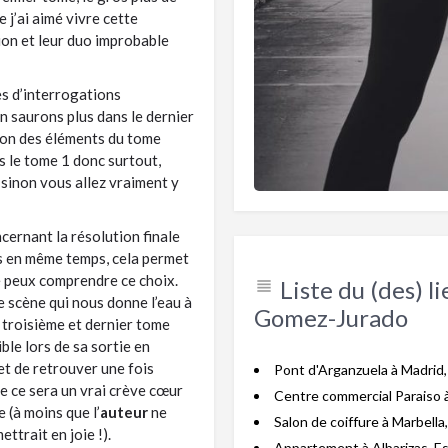
 j’ai aimé vivre cette
tion et leur duo improbable
es d’interrogations
n saurons plus dans le dernier
tion des éléments du tome
 le tome 1 donc surtout,
e sinon vous allez vraiment y
oncernant la résolution finale
ais en même temps, cela permet
e peux comprendre ce choix.
Liste du (des) l
e scène qui nous donne l’eau à
Gomez-Jurado
e troisième et dernier tome
ible lors de sa sortie en
 et de retrouver une fois
Pont d'Arganzuela à Madrid
e ce sera un vrai crève cœur
Centre commercial Paraiso 
e (à moins que l’
auteur
ne
Salon de coiffure à Marbell
ttrait en joie !).
Appartement à Albarizas, E