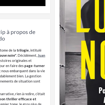
rip à propos de
do
 tome de la
trilogie
, intitulé
ouve noire"
. Décidément,
Juan
stoires originales et
pour en faire des
page-turner
et nous embarquent dans la vie
idablement bien. La gestion
rnements de situation sont
arrative, rien à redire, c’était
on thriller efficace et
premier tome, le gros plus de