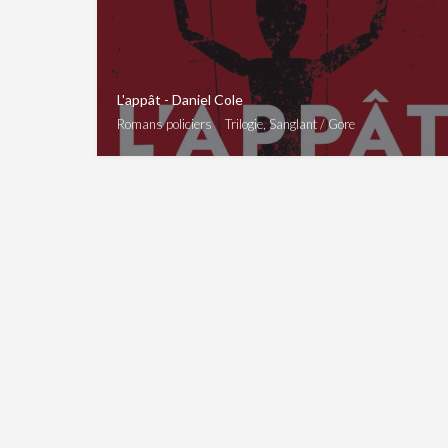
L'appât - Daniel Cole
Romans policiers
Trilogie, Sanglant / Gore