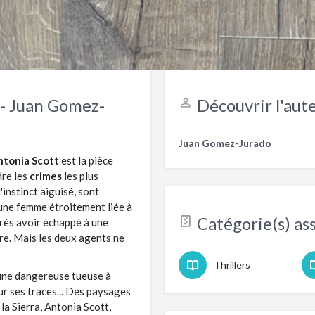
Partager cette fiche
Laisser un avis sur ce livre
 - Juan Gomez-
Découvrir l'aute
Juan Gomez-Jurado
ntonia Scott
est la pièce
dre les
crimes
les plus
à l'instinct aiguisé, sont
d'une femme étroitement liée à
Catégorie(s) ass
près avoir échappé à une
ure. Mais les deux agents ne
Thrillers
 une dangereuse tueuse à
ur ses traces... Des paysages
la Sierra, Antonia Scott,