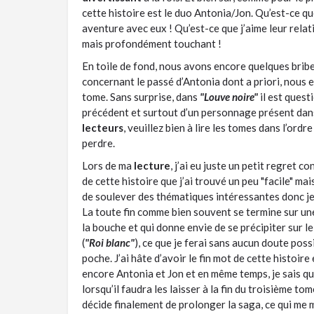
cette histoire est le duo Antonia/Jon. Qu’est-ce que
aventure avec eux ! Qu’est-ce que j’aime leur rela
mais profondément touchant !
En toile de fond, nous avons encore quelques brib
concernant le passé d’Antonia dont a priori, nous e
tome. Sans surprise, dans
"Louve noire"
il est ques
précédent et surtout d’un personnage présent dans
lecteurs
, veuillez bien à lire les tomes dans l’ordr
perdre.
Lors de ma
lecture
, j’ai eu juste un petit regret c
de cette histoire que j’ai trouvé un peu "facile" m
de soulever des thématiques intéressantes donc j
La toute fin comme bien souvent se termine sur un
la bouche et qui donne envie de se précipiter sur l
(
"Roi blanc"
), ce que je ferai sans aucun doute poss
poche. J’ai hâte d’avoir le fin mot de cette histoire
encore Antonia et Jon et en même temps, je sais qu
lorsqu’il faudra les laisser à la fin du troisième tom
décide finalement de prolonger la saga, ce qui me me