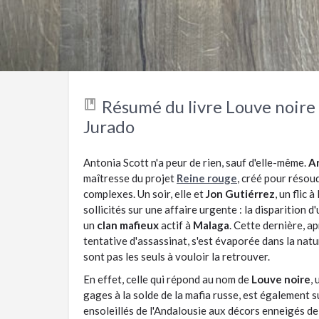
Résumé du livre Louve noire
Jurado
Antonia Scott n'a peur de rien, sauf d'elle-même.
A
maîtresse du projet
Reine rouge
, créé pour résou
complexes. Un soir, elle et
Jon Gutiérrez
, un flic 
sollicités sur une affaire urgente : la disparition 
un
clan mafieux
actif à
Malaga
. Cette dernière, a
tentative d'assassinat, s'est évaporée dans la nat
sont pas les seuls à vouloir la retrouver.
En effet, celle qui répond au nom de
Louve noire
,
gages à la solde de la mafia russe, est également s
ensoleillés de l'Andalousie aux décors enneigés de 