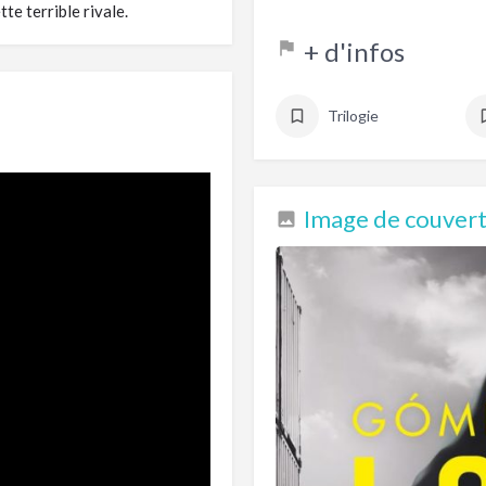
te terrible rivale.
+ d'infos
Trilogie
Image de couvertu