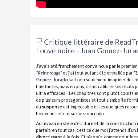
Critique littéraire de ReadT
Louve noire - Juan Gomez-Jura
J’avais été franchement convaincue par le premier
"Reine rouge"
et j’ai tout autant été emballée par
"L
Gomez-Jurado
sait non seulement imaginer des hi
haletantes, mais en plus, il sait calibrer ses récits 
ultra efficaces ! Les chapitres sont plutôt courts 
de plusieurs protagonistes et tout s’emboîte form
du
suspense
est impeccable et les quelques retou
bienvenus et ont su me surprendre.
Au niveau du style d’écriture et de la construction n
parfait, en tout cas, c’est ce que moi j’attends d’un
b
divertissant
à la fois. Et bien sûr, comme pour le 