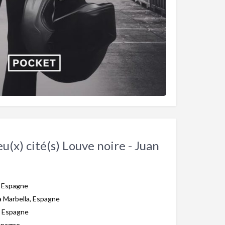
ieu(x) cité(s) Louve noire - Juan
, Espagne
à Marbella, Espagne
a, Espagne
spagne