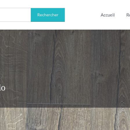
Accueil
R
do
Informations sur le livre
Avis
0