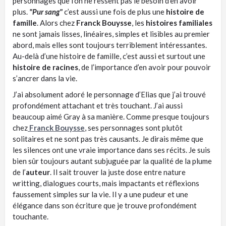
personnages que l’on ne ressent pas le besoin d’en avoir
plus.
"Pur sang"
c’est aussi une fois de plus une
histoire de
famille
. Alors chez
Franck Bouysse
, les
histoires familiales
ne sont jamais lisses, linéaires, simples et lisibles au premier
abord, mais elles sont toujours terriblement intéressantes.
Au-delà d’une histoire de famille, c’est aussi et surtout une
histoire de racines
, de l’importance d’en avoir pour pouvoir
s’ancrer dans la vie.
J’ai absolument adoré le personnage d’Elias que j’ai trouvé
profondément attachant et très touchant. J’ai aussi
beaucoup aimé Gray à sa manière. Comme presque toujours
chez
Franck Bouysse
, ses personnages sont plutôt
solitaires et ne sont pas très causants. Je dirais même que
les silences ont une vraie importance dans ses récits. Je suis
bien sûr toujours autant subjuguée par la qualité de la plume
de l’
auteur
. Il sait trouver la juste dose entre nature
writting, dialogues courts, mais impactants et réflexions
faussement simples sur la vie. Il y a une pudeur et une
élégance dans son écriture que je trouve profondément
touchante.