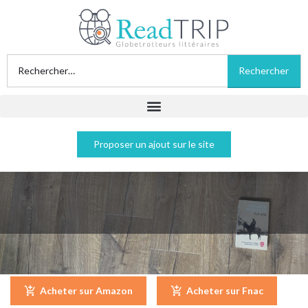
Proposer un ajout sur le site
Pur sang - Franck Bouysse
Acheter sur Amazon
Acheter sur Fnac