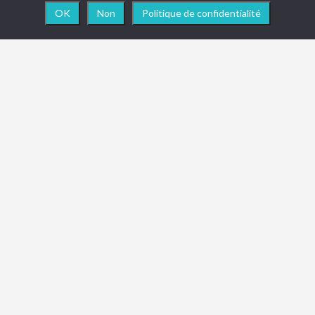
OK
Non
Politique de confidentialité
NEWSLETTER
Vous souhaitez être informé en temps réel des
actualités, nouveautés ou toute info importante