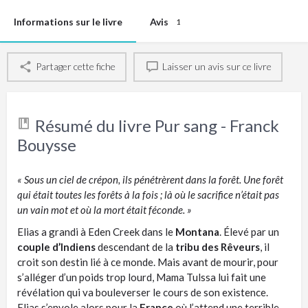
Informations sur le livre
Avis
1
Partager cette fiche
Laisser un avis sur ce livre
Résumé du livre Pur sang - Franck
Bouysse
« Sous un ciel de crépon, ils pénétrèrent dans la forêt. Une forêt
qui était toutes les forêts à la fois ; là où le sacrifice n’était pas
un vain mot et où la mort était féconde. »
Elias a grandi à Eden Creek dans le
Montana
. Élevé par un
couple d’Indiens
descendant de la
tribu des Rêveurs
, il
croit son destin lié à ce monde. Mais avant de mourir, pour
s’alléger d’un poids trop lourd, Mama Tulssa lui fait une
révélation qui va bouleverser le cours de son existence.
Elias s’envole alors pour la
France
où l’attend une terrible