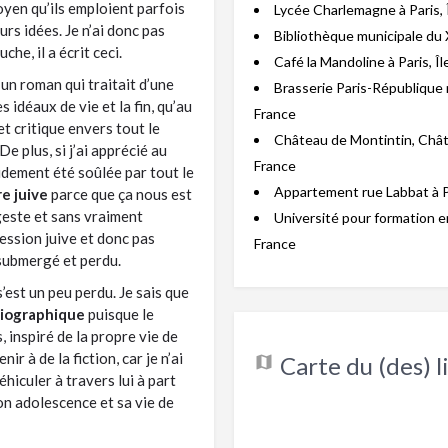
oyen qu’ils emploient parfois
Lycée Charlemagne à Paris, 
rs idées. Je n’ai donc pas
Bibliothèque municipale du 
he, il a écrit ceci.
Café la Mandoline à Paris, Î
 un roman qui traitait d’une
Brasserie Paris-République r
s idéaux de vie et la fin, qu’au
France
t critique envers tout le
Château de Montintin, Chât
 De plus, si j’ai apprécié au
France
apidement été soûlée par tout le
Appartement rue Labbat à Pa
re juive
parce que ça nous est
igeste et sans vraiment
Université pour formation e
nfession juive et donc pas
France
 submergé et perdu.
’est un peu perdu. Je sais que
iographique
puisque le
inspiré de la propre vie de
enir à de la fiction, car je n’ai
Carte du (des) li
véhiculer à travers lui à part
n adolescence et sa vie de