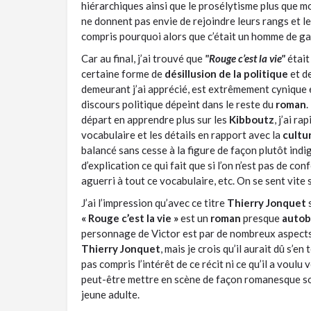
hiérarchiques ainsi que le prosélytisme plus que m
ne donnent pas envie de rejoindre leurs rangs et leu
compris pourquoi alors que c’était un homme de gauc
Car au final, j’ai trouvé que
"Rouge c’est la vie"
était
certaine forme de
désillusion de la politique
et de
demeurant j’ai apprécié, est extrêmement cynique e
discours politique dépeint dans le reste du
roman
.
départ en apprendre plus sur les
Kibboutz
, j’ai r
vocabulaire et les détails en rapport avec la
cultu
balancé sans cesse à la figure de façon plutôt ind
d’explication ce qui fait que si l’on n’est pas de co
aguerri à tout ce vocabulaire, etc. On se sent vite
J’ai l’impression qu’avec ce titre
Thierry Jonquet
s
« Rouge c’est la vie »
est un
roman
presque
autob
personnage de Victor est par de nombreux aspects, 
Thierry Jonquet
, mais je crois qu’il aurait dû s’en t
pas compris l’intérêt de ce récit ni ce qu’il a voulu 
peut-être mettre en scène de façon romanesque so
jeune adulte.