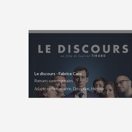
Le discours - Fabrice Caro
Romans contemporains
Adapté en film ou série, Déception, Humour