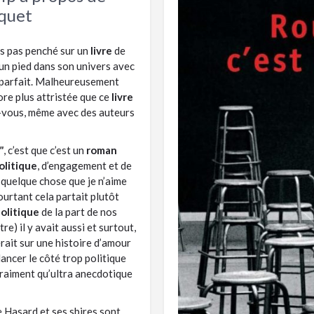
nquet
is pas penché sur un
livre
de
 un pied dans son univers avec
t parfait. Malheureusement
core plus attristée que ce
livre
z-vous, même avec des auteurs
"
, c’est que c’est un
roman
olitique
, d’engagement et de
st quelque chose que je n’aime
ourtant cela partait plutôt
olitique
de la part de nos
re) il y avait aussi et surtout,
rait sur une histoire d’amour
ancer le côté trop politique
 vraiment qu’ultra anecdotique
e Hasard et ses sbires sont