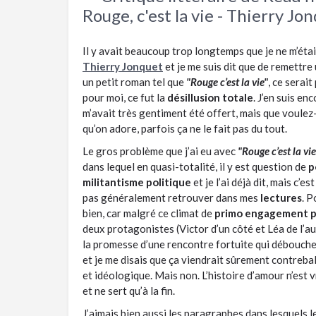
Rouge, c'est la vie - Thierry Jo
Il y avait beaucoup trop longtemps que je ne m’éta
Thierry Jonquet
et je me suis dit que de remettre
un petit roman tel que
"Rouge c’est la vie"
, ce serai
pour moi, ce fut la
désillusion totale
. J’en suis en
m’avait très gentiment été offert, mais que voule
qu’on adore, parfois ça ne le fait pas du tout.
Le gros problème que j’ai eu avec
"Rouge c’est la vie
dans lequel en quasi-totalité, il y est question de
p
militantisme politique
et je l’ai déjà dit, mais c’e
pas généralement retrouver dans mes
lectures
. P
bien, car malgré ce climat de
primo engagement p
deux protagonistes (Victor d’un côté et Léa de l’aut
la promesse d’une rencontre fortuite qui débouche
et je me disais que ça viendrait sûrement contrebal
et idéologique. Mais non. L’histoire d’amour n’est
et ne sert qu’à la fin.
J’aimais bien aussi les paragraphes dans lesquels l