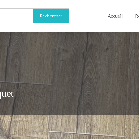
Accueil
R
quet
Informations sur le livre
Avis
0