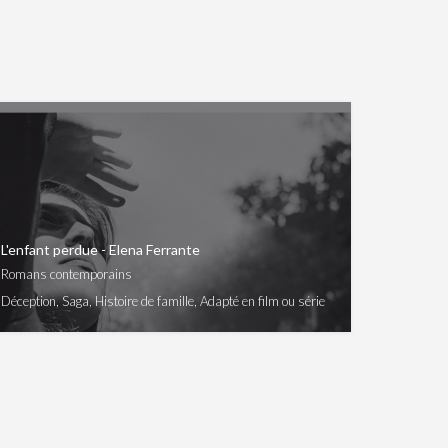
L'enfant perdue - Elena Ferrante
Romans contemporains
Déception, Saga, Histoire de famille, Adapté en film ou série