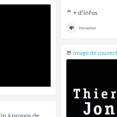
+ d'infos
Déception
Image de couvertu
rip à propos de