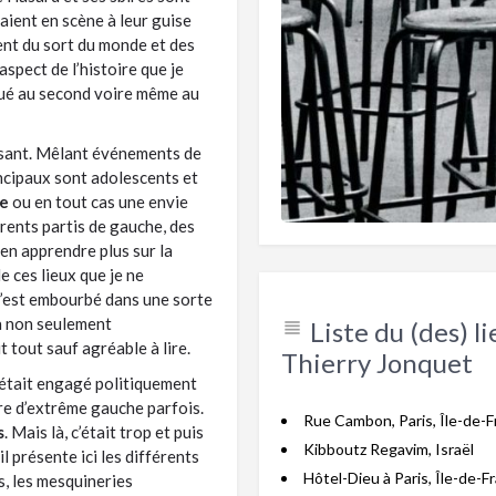
aient en scène à leur guise
ent du sort du monde et des
aspect de l’histoire que je
égué au second voire même au
ssant. Mêlant événements de
ncipaux sont adolescents et
ue
ou en tout cas une envie
rents partis de gauche, des
é en apprendre plus sur la
e ces lieux que je ne
’est embourbé dans une sorte
’a non seulement
Liste du (des) li
tout sauf agréable à lire.
Thierry Jonquet
était engagé politiquement
re d’extrême gauche parfois.
Rue Cambon, Paris, Île-de-F
s
. Mais là, c’était trop et puis
Kibboutz Regavim, Israël
il présente ici les différents
Hôtel-Dieu à Paris, Île-de-F
s, les mesquineries