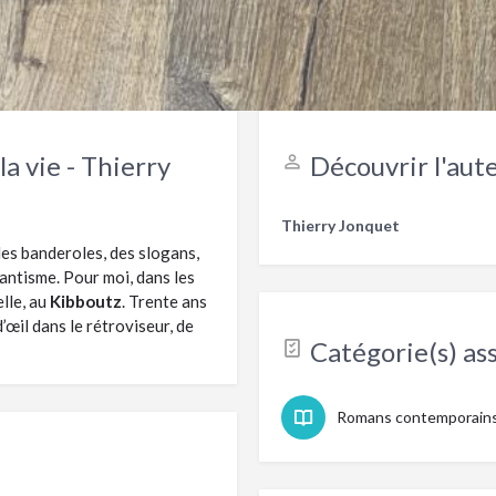
Partager cette fiche
Laisser un avis sur ce livre
la vie - Thierry
Découvrir l'aute
Thierry Jonquet
s des banderoles, des slogans,
antisme. Pour moi, dans les
elle, au
Kibboutz
. Trente ans
d’œil dans le rétroviseur, de
Catégorie(s) ass
Romans contemporain