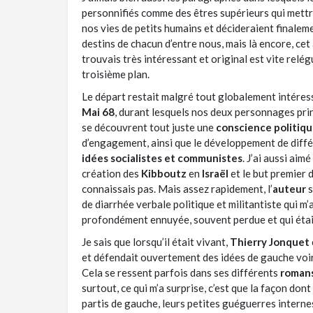
personnifiés comme des êtres supérieurs qui mettr
nos vies de petits humains et décideraient finalem
destins de chacun d’entre nous, mais là encore, cet 
trouvais très intéressant et original est vite rel
troisième plan.
Le départ restait malgré tout globalement intére
Mai 68
, durant lesquels nos deux personnages pri
se découvrent tout juste une
conscience politiq
d’engagement, ainsi que le développement de diffé
idées socialistes et communistes
. J’ai aussi aim
création des
Kibboutz
en
Israël
et le but premier d
connaissais pas. Mais assez rapidement, l’
auteur
s
de diarrhée verbale politique et militantiste qui m
profondément ennuyée, souvent perdue et qui était 
Je sais que lorsqu’il était vivant,
Thierry Jonquet
et défendait ouvertement des idées de gauche voi
Cela se ressent parfois dans ses différents
roman
surtout, ce qui m’a surprise, c’est que la façon dont 
partis de gauche, leurs petites guéguerres interne