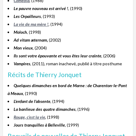
Comedia
, (1988)
Le pauvre nouveau est arrivé !
, (1990)
Les Orpailleurs
, (1993)
La vie de ma mère !
, (1994)
Moloch
, (1998)
Ad vitam æternam,
(2002)
Mon vieux
, (2004)
Ils sont votre épouvante et vous êtes leur crainte
, (2006)
Vampires
, (2011), roman inachevé, publié à titre posthume
Récits de Thierry Jonquet
Quelques dimanches en bord de Marne : de Charenton-le-Pont
à Meaux
, (1990)
L'enfant de l'absente
, (1994)
La banlieue des quatre dimanches
, (1996)
Rouge, c’est la vie
, (1998)
Jours tranquilles à Belleville
, (1999)
Recueils de nouvelles de Thierry Jonquet