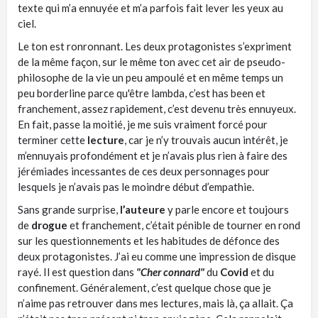
texte qui m’a ennuyée et m’a parfois fait lever les yeux au
ciel.
Le ton est ronronnant. Les deux protagonistes s’expriment
de la même façon, sur le même ton avec cet air de pseudo-
philosophe de la vie un peu ampoulé et en même temps un
peu borderline parce qu'être lambda, c’est has been et
franchement, assez rapidement, c’est devenu très ennuyeux.
En fait, passe la moitié, je me suis vraiment forcé pour
terminer cette
lecture
, car je n’y trouvais aucun intérêt, je
m’ennuyais profondément et je n’avais plus rien à faire des
jérémiades incessantes de ces deux personnages pour
lesquels je n’avais pas le moindre début d’empathie.
Sans grande surprise,
l’auteure
y parle encore et toujours
de
drogue
et franchement, c’était pénible de tourner en rond
sur les questionnements et les habitudes de défonce des
deux protagonistes. J’ai eu comme une impression de disque
rayé. Il est question dans
"Cher connard"
du
Covid
et du
confinement. Généralement, c’est quelque chose que je
n’aime pas retrouver dans mes lectures, mais là, ça allait. Ça