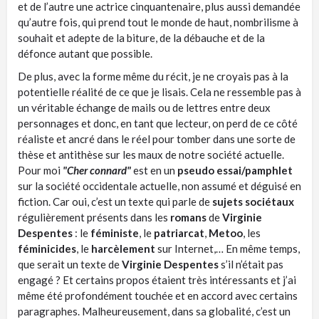
et de l’autre une actrice cinquantenaire, plus aussi demandée
qu’autre fois, qui prend tout le monde de haut, nombrilisme à
souhait et adepte de la biture, de la débauche et de la
défonce autant que possible.
De plus, avec la forme même du récit, je ne croyais pas à la
potentielle réalité de ce que je lisais. Cela ne ressemble pas à
un véritable échange de mails ou de lettres entre deux
personnages et donc, en tant que lecteur, on perd de ce côté
réaliste et ancré dans le réel pour tomber dans une sorte de
thèse et antithèse sur les maux de notre société actuelle.
Pour moi
"Cher connard"
est en un
pseudo essai/pamphlet
sur la société occidentale actuelle, non assumé et déguisé en
fiction. Car oui, c’est un texte qui parle de
sujets sociétaux
régulièrement présents dans les
romans
de
Virginie
Despentes
: le
féministe
, le
patriarcat
,
Metoo
, les
féminicides
, le
harcèlement
sur Internet,… En même temps,
que serait un texte de
Virginie Despentes
s’il n’était pas
engagé ? Et certains propos étaient très intéressants et j’ai
même été profondément touchée et en accord avec certains
paragraphes. Malheureusement, dans sa globalité, c’est un