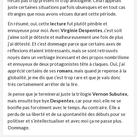
n’était pas trop présent ni trop anxiogène. Cela rappelait
juste certaines situations parfois ubuesques et en tout cas
étranges que nous avons vécues durant cette période.
En résumé, oui, cette
lecture
fut plutôt pénible et
ennuyeuse pour moi. Avec
Virginie Despentes
, c’est soit
j’aime soit je déteste et malheureusement une fois de plus
j’ai détesté. Et c’est dommage parce que certains axes de
réflexions étaient intéressants, mais se sont retrouvés
noyés dans un verbiage incessant et des propos nombrilisme
et ennuyeux de deux protagonistes tête à claques. Oui, j’ai
apprécié certains de ses
romans
, mais quand je repense à la
globalité, je me dis que c’est trop rare et que je vais donc
très certainement arrêter de la lire.
Je pense que je terminerai juste la trilogie
Vernon Subutex
,
mais ensuite bye bye
Despentes
, car pour moi, elle ne se
bonifie pas forcément avec le temps. Au contraire. Elle a
perdu de sa liberté et de sa spontanéité des débuts pour se
politiser et s’intellectualiser et avec moi ça ne passe plus.
Dommage.