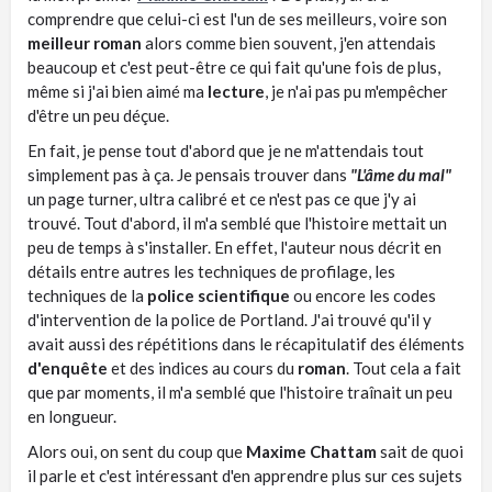
comprendre que celui-ci est l'un de ses meilleurs, voire son
meilleur roman
alors comme bien souvent, j'en attendais
beaucoup et c'est peut-être ce qui fait qu'une fois de plus,
même si j'ai bien aimé ma
lecture
, je n'ai pas pu m'empêcher
d'être un peu déçue.
En fait, je pense tout d'abord que je ne m'attendais tout
simplement pas à ça. Je pensais trouver dans
"L'âme du mal"
un page turner, ultra calibré et ce n'est pas ce que j'y ai
trouvé. Tout d'abord, il m'a semblé que l'histoire mettait un
peu de temps à s'installer. En effet, l'auteur nous décrit en
détails entre autres les techniques de profilage, les
techniques de la
police scientifique
ou encore les codes
d'intervention de la police de Portland. J'ai trouvé qu'il y
avait aussi des répétitions dans le récapitulatif des éléments
d'enquête
et des indices au cours du
roman
. Tout cela a fait
que par moments, il m'a semblé que l'histoire traînait un peu
en longueur.
Alors oui, on sent du coup que
Maxime Chattam
sait de quoi
il parle et c'est intéressant d'en apprendre plus sur ces sujets