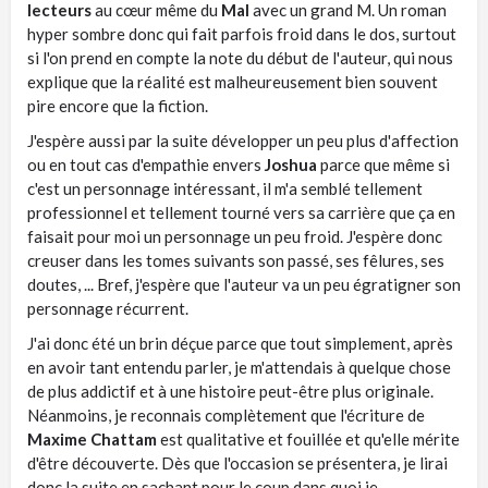
lecteurs
au cœur même du
Mal
avec un grand M. Un roman
hyper sombre donc qui fait parfois froid dans le dos, surtout
si l'on prend en compte la note du début de l'auteur, qui nous
explique que la réalité est malheureusement bien souvent
pire encore que la fiction.
J'espère aussi par la suite développer un peu plus d'affection
ou en tout cas d'empathie envers
Joshua
parce que même si
c'est un personnage intéressant, il m'a semblé tellement
professionnel et tellement tourné vers sa carrière que ça en
faisait pour moi un personnage un peu froid. J'espère donc
creuser dans les tomes suivants son passé, ses fêlures, ses
doutes, ... Bref, j'espère que l'auteur va un peu égratigner son
personnage récurrent.
J'ai donc été un brin déçue parce que tout simplement, après
en avoir tant entendu parler, je m'attendais à quelque chose
de plus addictif et à une histoire peut-être plus originale.
Néanmoins, je reconnais complètement que l'écriture de
Maxime Chattam
est qualitative et fouillée et qu'elle mérite
d'être découverte. Dès que l'occasion se présentera, je lirai
donc la suite en sachant pour le coup dans quoi je