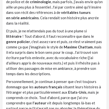
de police et de
criminologie
, mais parfois, j'avais envie qu'on
aille un peu plus à l'essentiel. J'ai par contre aimé qu'il insère
dans son récit des références à de
véritables tueurs
en série américains
. Cela rendait son histoire plus ancrée
dans la réalité.
Et puis, je ne m'attendais pas du tout à une plume si
littéraire
! Tout d'abord, il faut reconnaître que dans le
genre policier
, c'est assez rare et puis, ce n'est vraiment pas
comme ça que j'imaginais le style de
Maxime Chattam
, mais
il m'a surpris dans le bon sens pour le coup. J'ai trouvé son
écriture parfois enlevée, avec du vocabulaire riche (j'ai
d'ailleurs appris de nouveaux mots.) et puis il n'hésite pas à
utiliser des passages de mise en ambiance, à prendre son
temps dans les descriptions.
Personnellement, je continue à penser que c'est toujours
dommage que les
auteurs français
situent leurs histoires à
l'étranger et plus particulièrement aux
Etats-Unis
, mais je
comprends ce choix. Tout d'abord, parce que j'ai cru
comprendre que
l'auteur
vit depuis longtemps là-bas et
surtout parce qu'il n'aurait pas pu aborder la thématique du