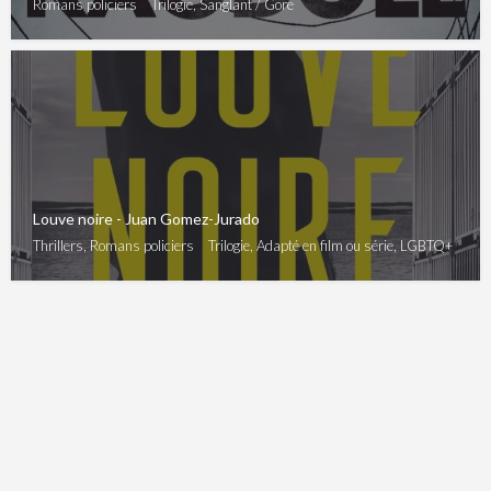
Romans policiers
Trilogie, Sanglant / Gore
Louve noire - Juan Gomez-Jurado
Thrillers, Romans policiers
Trilogie, Adapté en film ou série, LGBTQ+