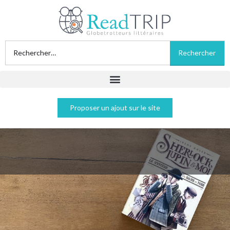
Proposer un ajout sur le site
Sherlock, Lupin et moi Tome 1 "Le
mystère de la dame en noir" - Irène
Adler (alias Pierdomenico Baccalario