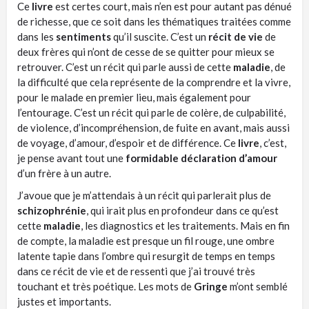
Ce
livre
est certes court, mais n’en est pour autant pas dénué
de richesse, que ce soit dans les thématiques traitées comme
dans les
sentiments
qu’il suscite.
C’est un
récit de vie
de
deux frères qui n’ont de cesse de se quitter pour mieux se
retrouver.
C’est un récit qui parle aussi de cette
maladie
, de
la difficulté que cela représente de la comprendre et la vivre,
pour le malade en premier lieu, mais également pour
l’entourage.
C’est un récit qui parle de colère, de culpabilité,
de violence, d’incompréhension, de fuite en avant, mais aussi
de voyage, d’amour, d’espoir et de différence.
Ce
livre
, c’est,
je pense avant tout une
formidable déclaration d’amour
d’un frère à un autre.
J’avoue que je m’attendais à un récit qui parlerait plus de
schizophrénie
, qui irait plus en profondeur dans ce qu’est
cette
maladie
, les diagnostics et les traitements.
Mais en fin
de compte, la maladie est presque un fil rouge, une ombre
latente tapie dans l’ombre qui resurgit de temps en temps
dans ce récit de vie et de ressenti que j’ai trouvé très
touchant et très poétique.
Les mots de
Gringe
m’ont semblé
justes et importants.