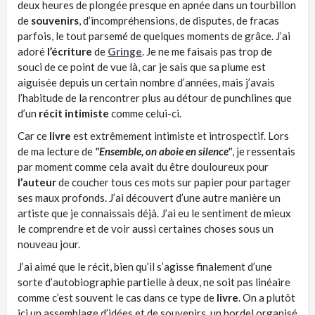
deux heures de plongée presque en apnée dans un tourbillon
de
souvenirs
, d’incompréhensions, de disputes, de fracas
parfois, le tout parsemé de quelques moments de grâce.
J’ai
adoré
l’écriture
de
Gringe
.
Je ne me faisais pas trop de
souci de ce point de vue là, car je sais que sa plume est
aiguisée depuis un certain nombre d’années, mais j’avais
l’habitude de la rencontrer plus au détour de
punchlines
que
d’un
récit intimiste
comme celui-ci.
Car ce
livre
est extrêmement intimiste et
introspectif
.
Lors
de ma lecture de
"Ensemble, on aboie en silence"
, je ressentais
par moment comme cela avait du être douloureux pour
l’auteur
de coucher tous ces mots sur papier pour partager
ses maux profonds.
J’ai découvert d’une autre manière un
artiste que je connaissais déjà.
J’ai eu le sentiment de mieux
le comprendre et de voir aussi certaines choses sous un
nouveau jour.
J’ai aimé que le récit, bien qu’il s’agisse finalement d’une
sorte d’autobiographie partielle à deux, ne soit pas linéaire
comme c’est souvent le cas dans ce type de
livre
.
On a plutôt
ici un assemblage d’idées et de souvenirs, un bordel organisé