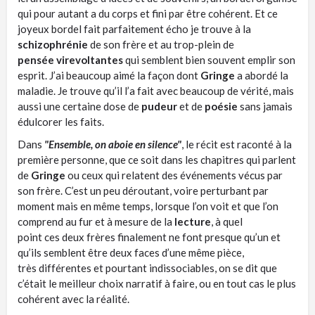
qui pour autant a du corps et fini par être cohérent.
Et ce
joyeux bordel fait parfaitement
écho je
trouve à la
schizophrénie
de son frère et au trop-plein de
pensée virevoltantes
qui semblent bien souvent emplir son
esprit.
J’ai beaucoup aimé la façon dont
Gringe
a abordé la
maladie.
Je trouve qu’il l’a fait avec beaucoup de vérité, mais
aussi une certaine dose de
pudeur
et de
poésie
sans jamais
édulcorer les faits.
Dans
"Ensemble, on aboie en silence"
, le récit est raconté à la
première personne, que ce soit dans les chapitres qui parlent
de
Gringe
ou
ceux
qui relatent des événements vécus par
son frère.
C’est un peu déroutant, voire perturbant par
moment mais en même temps, lorsque l’on voit et que l’on
comprend au fur et à mesure de la
lecture
, à quel
point
ces
deux frères finalement ne font presque qu’un et
qu’ils semblent être deux faces d’une même pièce,
très différentes et pourtant indissociables, on se dit que
c’était le meilleur choix narratif à faire, ou en tout cas le plus
cohérent avec la réalité.