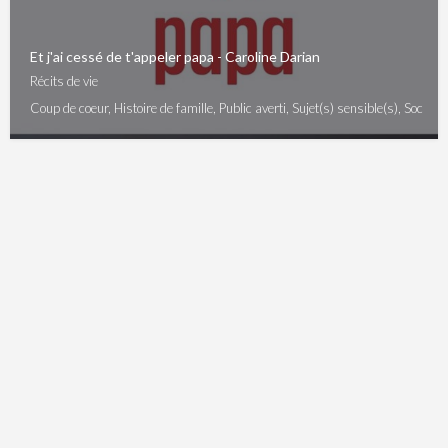
Et j'ai cessé de t'appeler papa - Caroline Darian
Récits de vie
Coup de coeur, Histoire de famille, Public averti, Sujet(s) sensible(s), Sociétal